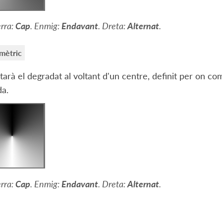
rra:
Cap
. Enmig:
Endavant
. Dreta:
Alternat
.
imètric
tarà el degradat al voltant d'un centre, definit per on com
a.
rra:
Cap
. Enmig:
Endavant
. Dreta:
Alternat
.