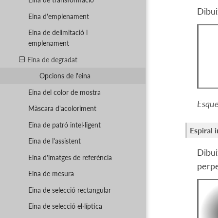
Dibui
Eina d'emplenament
Eina de delimitació i
emplenament
Eina de degradat
Opcions de l'eina
Eina del color de mostra
Esque
Màscara d'acoloriment
Eina de patró intel·ligent
Espiral 
Eina de l'assistent
Dibui
Eina d'imatges de referència
perpe
Eina de mesura
Eina de selecció rectangular
Eina de selecció el·líptica