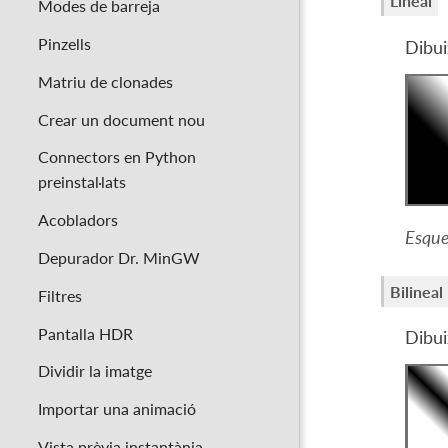
Lineal
Modes de barreja
Pinzells
Dibui
Matriu de clonades
Crear un document nou
Connectors en Python
preinstal·lats
Acobladors
Esque
Depurador Dr. MinGW
Bilineal
Filtres
Pantalla HDR
Dibui
Dividir la imatge
Importar una animació
Vista prèvia instantània