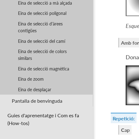
Eina de selecció a mà alçada
Eina de selecció poligonal
Eina de selecció d'àrees
Esque
contigües
Eina de selecció del camí
Amb fo
Eina de selecció de colors
Donar
similars
Eina de selecció magnètica
Eina de zoom
Eina de desplaçar
Pantalla de benvinguda
Guies d'aprenentatge i Com es fa
Repetició:
(How-tos)
Cap