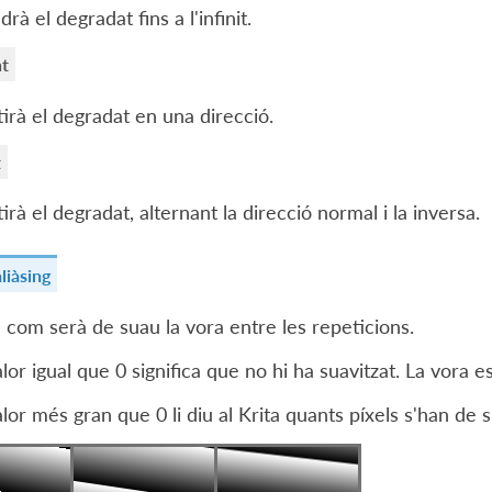
rà el degradat fins a l'infinit.
t
irà el degradat en una direcció.
t
irà el degradat, alternant la direcció normal i la inversa.
aliàsing
 com serà de suau la vora entre les repeticions.
lor igual que 0 significa que no hi ha suavitzat. La vora e
lor més gran que 0 li diu al Krita quants píxels s'han de s