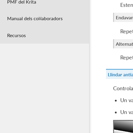
PMF del Krita
Estend
Endavan
Manual dels col·laboradors
Repet
Recursos
Alterna
Repet
Llindar anti
Controla
Un va
Un va