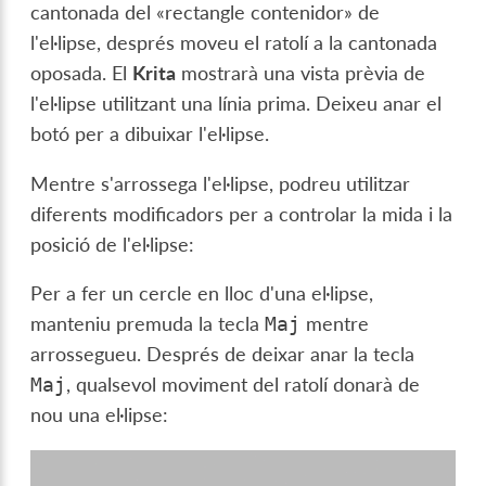
cantonada del «rectangle contenidor» de
l'el·lipse, després moveu el ratolí a la cantonada
oposada. El
Krita
mostrarà una vista prèvia de
l'el·lipse utilitzant una línia prima. Deixeu anar el
botó per a dibuixar l'el·lipse.
Mentre s'arrossega l'el·lipse, podreu utilitzar
diferents modificadors per a controlar la mida i la
posició de l'el·lipse:
Per a fer un cercle en lloc d'una el·lipse,
manteniu premuda la tecla
mentre
Maj
arrossegueu. Després de deixar anar la tecla
, qualsevol moviment del ratolí donarà de
Maj
nou una el·lipse: