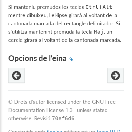
Si manteniu premudes les tecles
i
Ctrl
Alt
mentre dibuixeu, l'el·lipse girarà al voltant de la
cantonada marcada del rectangle delimitador. Si
s'utilitza mantenint premuda la tecla
, un
Maj
cercle girarà al voltant de la cantonada marcada.
Opcions de l'eina
© Drets d'autor licensed under the GNU Free
Documentation License 1.3+ unless stated
otherwise.
Revisió
.
70ef6d6
Construïda amb
Sphinx
mitjançant un
tema RTD