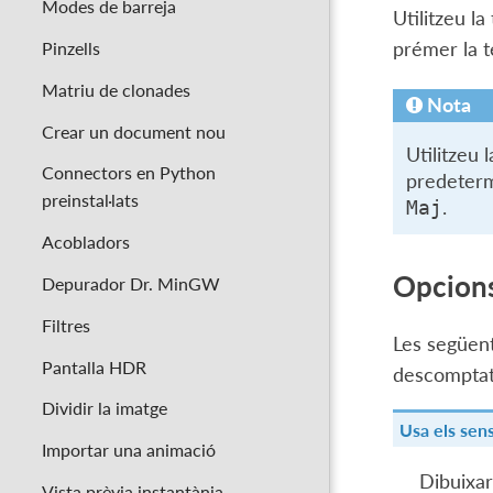
Modes de barreja
Utilitzeu la
Pinzells
prémer la 
Matriu de clonades
Nota
Crear un document nou
Utilitzeu 
Connectors en Python
predetermi
preinstal·lats
.
Maj
Acobladors
Opcions
Depurador Dr. MinGW
Filtres
Les següent
Pantalla HDR
descomptat,
Dividir la imatge
Usa els sen
Importar una animació
Dibuixar
Vista prèvia instantània