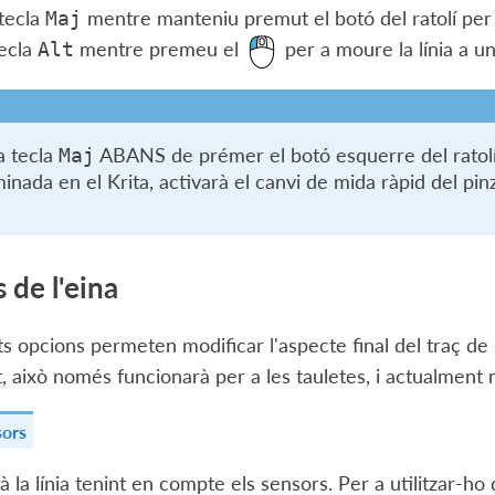
 tecla
mentre manteniu premut el botó del ratolí per a
Maj
tecla
mentre premeu el
per a moure la línia a un
Alt
la tecla
ABANS de prémer el botó esquerre del ratolí
Maj
nada en el Krita, activarà el canvi de mida ràpid del pinz
 de l'eina
s opcions permeten modificar l'aspecte final del traç de la
 això només funcionarà per a les tauletes, i actualment
sors
à la línia tenint en compte els sensors. Per a utilitzar-ho