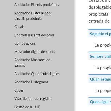
L'estat de 
Acoblador Pinzells predefinits
desplegabl
Acoblador Historial dels
propietats 
pinzells predefinits
entrada de f
Canals
Segueix el 
Controls lliscants del color
Composicions
La propi
Mesclador digital de colors
Sempre visi
Acoblador Màscares de
gamma
La propi
Acoblador Quadrícules i guies
Quan estigui
Acoblador Histograma
La propi
Capes
Visualitzador del registre
Quan sigui 
Gestió de la LUT