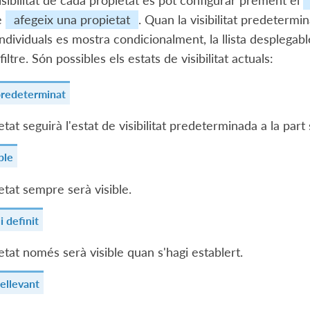
visibilitat de cada propietat es pot configurar prement el
e
afegeix una propietat
. Quan la visibilitat predetermi
individuals es mostra condicionalment, la llista desplegab
iltre. Són possibles els estats de visibilitat actuals:
predeterminat
etat seguirà l'estat de visibilitat predeterminada a la part
ble
etat sempre serà visible.
 definit
etat només serà visible quan s'hagi establert.
rellevant