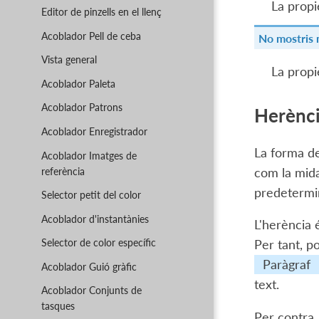
La propi
Editor de pinzells en el llenç
Acoblador Pell de ceba
No mostris 
Vista general
La propi
Acoblador Paleta
Acoblador Patrons
Herènc
Acoblador Enregistrador
La forma de 
Acoblador Imatges de
referència
com la mida
predetermin
Selector petit del color
Acoblador d'instantànies
L'herència 
Selector de color específic
Per tant, p
Paràgraf
Acoblador Guió gràfic
text.
Acoblador Conjunts de
tasques
Per contra,