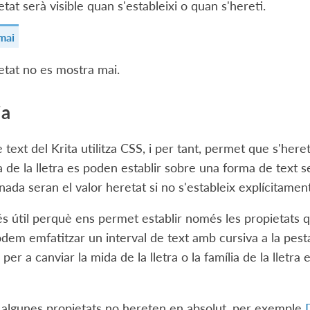
etat serà visible quan s'estableixi o quan s'hereti.
mai
etat no es mostra mai.
ia
text del Krita utilitza CSS, i per tant, permet que s'heret
 de la lletra es poden establir sobre una forma de text se
ada seran el valor heretat si no s'estableix explícitament 
és útil perquè ens permet establir només les propietats
odem emfatitzar un interval de text amb cursiva a la pes
per a canviar la mida de la lletra o la família de la lletra
 algunes propietats no hereten en absolut, per exemple