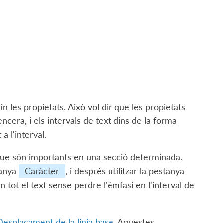
in les propietats. Això vol dir que les propietats
ncera, i els intervals de text dins de la forma
a l'interval.
 que són importants en una secció determinada.
tanya
Caràcter
, i després utilitzar la pestanya
 en tot el text sense perdre l'èmfasi en l'interval de
Desplaçament de la línia base
. Aquestes