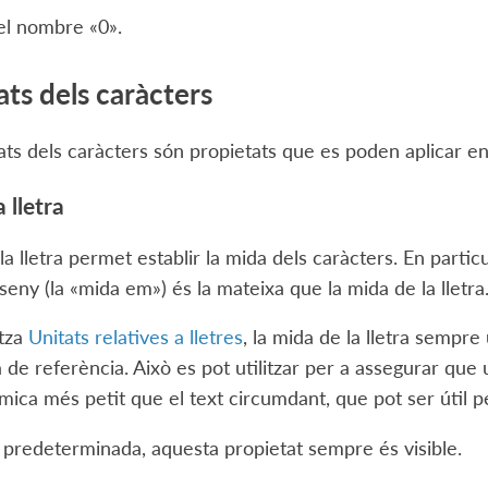
l nombre «0».
ats dels caràcters
ats dels caràcters són propietats que es poden aplicar en 
 lletra
a lletra permet establir la mida dels caràcters. En particu
seny (la «mida em») és la mateixa que la mida de la lletra
itza
Unitats relatives a lletres
, la mida de la lletra sempre u
a de referència. Això es pot utilitzar per a assegurar que
mica més petit que el text circumdant, que pot ser útil pe
predeterminada, aquesta propietat sempre és visible.