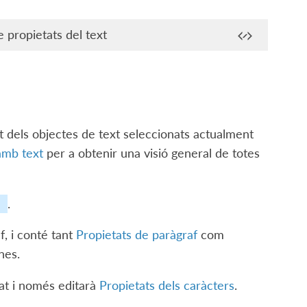
 propietats del text
t dels objectes de text seleccionats actualment
amb text
per a obtenir una visió general de totes
.
f, i conté tant
Propietats de paràgraf
com
nes.
nat i només editarà
Propietats dels caràcters
.