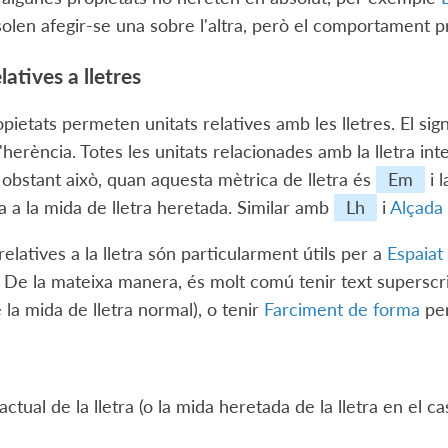
solen afegir-se una sobre l'altra, però el comportament pr
latives a lletres
pietats permeten unitats relatives amb les lletres. El sig
herència. Totes les unitats relacionades amb la lletra inte
 obstant això, quan aquesta mètrica de lletra és
Em
i 
va a la mida de lletra heretada. Similar amb
Lh
i
Alçada 
relatives a la lletra són particularment útils per a
Espaiat 
 De la mateixa manera, és molt comú tenir text superscri
 la mida de lletra normal), o tenir
Farciment de forma
per
ctual de la lletra (o la mida heretada de la lletra en el ca