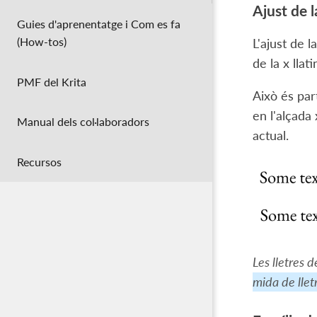
Ajust de l
Guies d'aprenentatge i Com es fa
(How-tos)
L'ajust de l
de la x llat
PMF del Krita
Això és par
en l'alçada
Manual dels col·laboradors
actual.
Recursos
Les lletres 
mida de llet