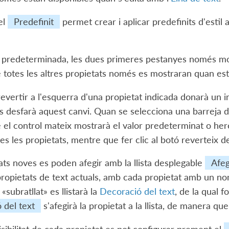
el
Predefinit
permet crear i aplicar predefinits d'estil 
predeterminada, les dues primeres pestanyes només mos
totes les altres propietats només es mostraran quan est
revertir a l'esquerra d'una propietat indicada donarà un i
 es desfarà aquest canvi. Quan se selecciona una barreja d
el control mateix mostrarà el valor predeterminat o heret
es les propietats, mentre que fer clic al botó reverteix de
ats noves es poden afegir amb la llista desplegable
Afeg
propietats de text actuals, amb cada propietat amb un no
«subratllat» es llistarà la
Decoració del text
, de la qual 
 del text
s'afegirà la propietat a la llista, de manera que