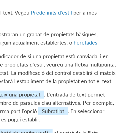
al text. Vegeu
Predefinits d'estil
per a més
traran un grapat de propietats bàsiques,
iguin actualment establertes, o
heretades
.
ndicador de si una propietat està canviada, i en
e propietats d'estil, veureu una fletxa multipunta,
at. La modificació del control establirà el mateix
sfarà l'establiment de la propietat en tot el text.
eix una propietat
. L'entrada de text permet
mbre de paraules clau alternatives. Per exemple,
forma part l'opció
Subratllat
. En seleccionar
 es pugui establir.