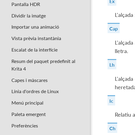
Ex
Pantalla HDR
L'alçada
Dividir la imatge
Importar una animació
Cap
Vista prèvia instantània
L'alçada
Escalat de la interfície
lletra.
Resum del paquet predefinit al
Lh
Krita 4
L'alçada 
Capes i màscares
heretada
Línia d'ordres de Linux
Ic
Menú principal
Paleta emergent
Relatiu 
Preferències
Ch