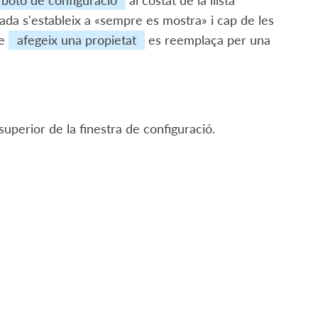
botó de configuració
al costat de la llista
nada s'estableix a «sempre es mostra» i cap de les
le
afegeix una propietat
es reemplaça per una
 superior de la finestra de configuració.