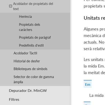
Acoblador de propietats del
propietats 
text
Herència
Unitats re
Propietats dels
Algunes pro
caràcters
mecànica d'
Propietats de paràgraf
actuals. No
Predefinits d'estil
serà relati
Acoblador Tàctil
Les unitats 
Historial de desfer
la mida Em.
Biblioteques de símbols
la meitat de
Selector de color de gamma
àmplia
Em
Depurador Dr. MinGW
La mida a
Filtres