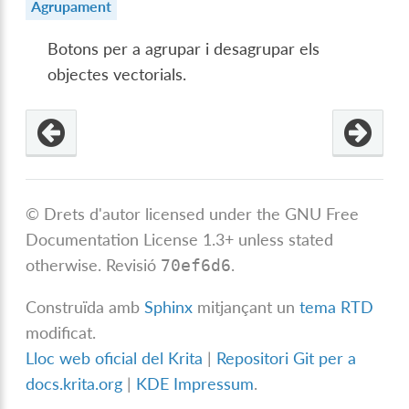
Agrupament
Botons per a agrupar i desagrupar els
objectes vectorials.
© Drets d'autor licensed under the GNU Free
Documentation License 1.3+ unless stated
otherwise.
Revisió
.
70ef6d6
Construïda amb
Sphinx
mitjançant un
tema RTD
modificat.
Lloc web oficial del Krita
|
Repositori Git per a
docs.krita.org
|
KDE Impressum
.