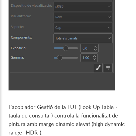
L'acoblador Gestió de la LUT (Look Up Table -
taula de consulta-) controla la funcionalitat de
pintura amb marge dinàmic elevat (high dynamic
range -HDR-).