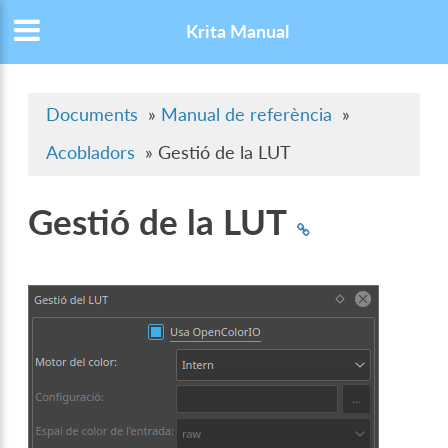
Krita Manual
Documents
»
Manual de referència
»
Acobladors
»
Gestió de la LUT
Gestió de la LUT