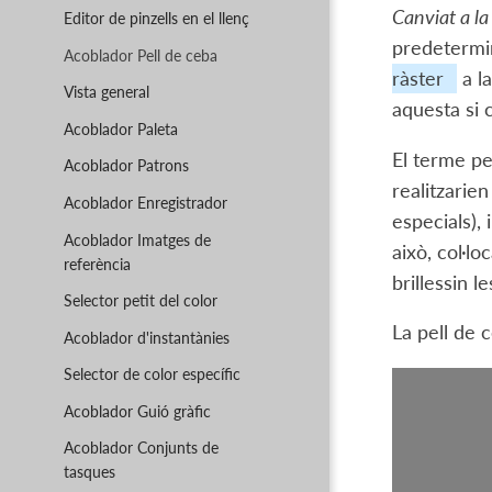
Canviat a la
Editor de pinzells en el llenç
predetermin
Acoblador Pell de ceba
ràster
a l
Vista general
aquesta si 
Acoblador Paleta
El terme pe
Acoblador Patrons
realitzarie
Acoblador Enregistrador
especials),
Acoblador Imatges de
això, col·l
referència
brillessin 
Selector petit del color
La pell de 
Acoblador d'instantànies
Selector de color específic
Acoblador Guió gràfic
Acoblador Conjunts de
tasques