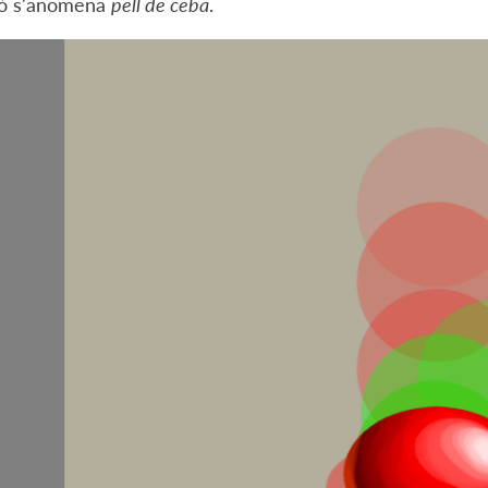
ixò s'anomena
pell de ceba
.