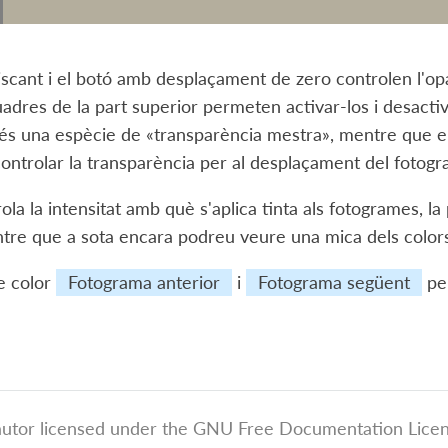
liscant i el botó amb desplaçament de zero controlen l'opacit
uadres de la part superior permeten activar-los i desactiva
 és una espècie de «transparència mestra», mentre que els 
ntrolar la transparència per al desplaçament del fotogr
rola la intensitat amb què s'aplica tinta als fotogrames, l
ntre que a sota encara podreu veure una mica dels colors
de color
Fotograma anterior
i
Fotograma següent
per
autor licensed under the GNU Free Documentation Licens