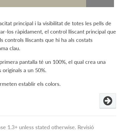
at principal i la visibilitat de totes les pells de
r-los ràpidament, el control lliscant principal que
controls lliscants que hi ha als costats
ama clau.
a primera pantalla té un 100%, el qual crea una
 originals a un 50%.
meten establir els colors.
e 1.3+ unless stated otherwise.
Revisió