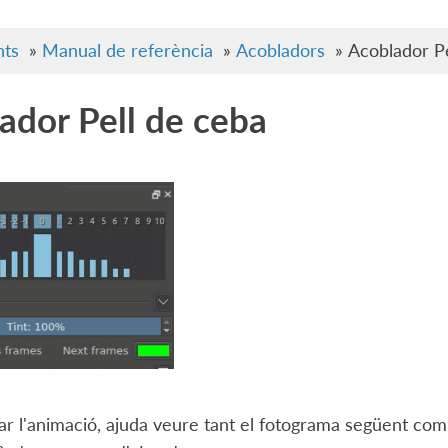
ts
»
Manual de referència
»
Acobladors
»
Acoblador Pe
ador Pell de ceba
itar l'animació, ajuda veure tant el fotograma següent co