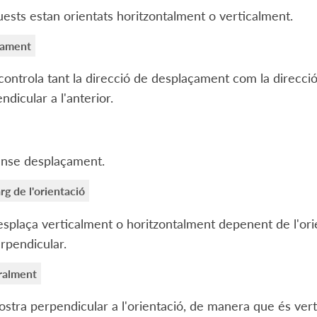
uests estan orientats horitzontalment o verticalment.
çament
controla tant la direcció de desplaçament com la direcció
ndicular a l'anterior.
nse desplaçament.
arg de l'orientació
splaça verticalment o horitzontalment depenent de l'orien
rpendicular.
ralment
stra perpendicular a l'orientació, de manera que és verti