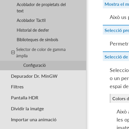
Mostra el m
Acoblador de propietats del
text
Això us 
Acoblador Tàctil
Selecció pr
Historial de desfer
Biblioteques de símbols
Permetrà
Selector de color de gamma
àmplia
Selecció de 
Configuració
Seleccio
Depurador Dr. MinGW
o un per
espai de
Filtres
Pantalla HDR
Colors d
Dividir la imatge
Això 
Importar una animació
les o
imatg