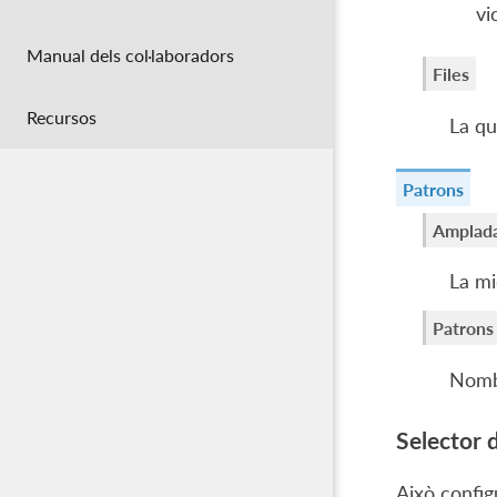
vi
Manual dels col·laboradors
Files
Recursos
La qu
Patrons
Amplada
La mi
Patrons
Nomb
Selector 
Això config