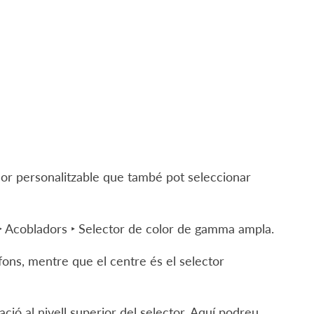
or personalitzable que també pot seleccionar
‣ Acobladors ‣ Selector de color de gamma ampla
.
 fons, mentre que el centre és el selector
ció al nivell superior del selector. Aquí podreu