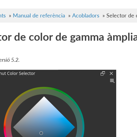
ts
»
Manual de referència
»
Acobladors
»
Selector de
tor de color de gamma àmpli
ersió 5.2.