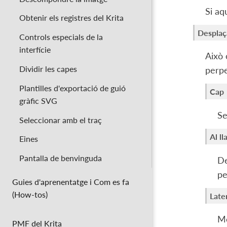
Si aq
Obtenir els registres del Krita
Despla
Controls especials de la
interfície
Això 
Dividir les capes
perpe
Plantilles d'exportació de guió
Cap
gràfic SVG
Se
Seleccionar amb el traç
Al ll
Eines
Pantalla de benvinguda
De
pe
Guies d'aprenentatge i Com es fa
(How-tos)
Late
Mo
PMF del Krita