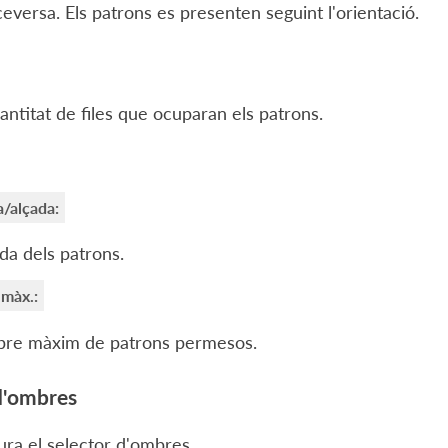
ceversa. Els patrons es presenten seguint l'orientació.
antitat de files que ocuparan els patrons.
/alçada:
da dels patrons.
 màx.:
re màxim de patrons permesos.
d'ombres
ura el selector d'ombres.