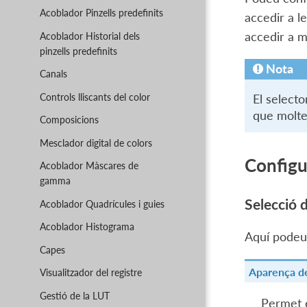
Acoblador Pinzells predefinits
accedir a l
accedir a 
Acoblador Historial dels
pinzells predefinits
Nota
Canals
Controls lliscants del color
El selecto
que molte
Composicions
Mesclador digital de colors
Configu
Acoblador Màscares de
gamma
Selecció 
Acoblador Quadrícules i guies
Acoblador Histograma
Aquí podeu 
Capes
Aparença de 
Visualitzador del registre
Gestió de la LUT
Permet e