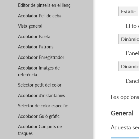
Editor de pinzells en el llenç
Estàtic
Acoblador Pell de ceba
El to
Vista general
Acoblador Paleta
Dinàmic
Acoblador Patrons
L'ane
Acoblador Enregistrador
Dinàmic 
Acoblador Imatges de
referència
L'ane
Selector petit del color
Acoblador d'instantànies
Les opcions
Selector de color específic
General
Acoblador Guió gràfic
Acoblador Conjunts de
Aquesta sec
tasques