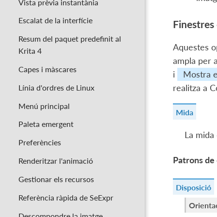
Vista prèvia instantània
Escalat de la interfície
Finestres
Resum del paquet predefinit al
Aquestes o
Krita 4
ampla per 
Capes i màscares
i
Mostra e
realitza a
C
Línia d'ordres de Linux
Menú principal
Mida
Paleta emergent
La mida 
Preferències
Patrons de 
Renderitzar l'animació
Gestionar els recursos
Disposició
Referència ràpida de SeExpr
Orienta
Descompondre la imatge