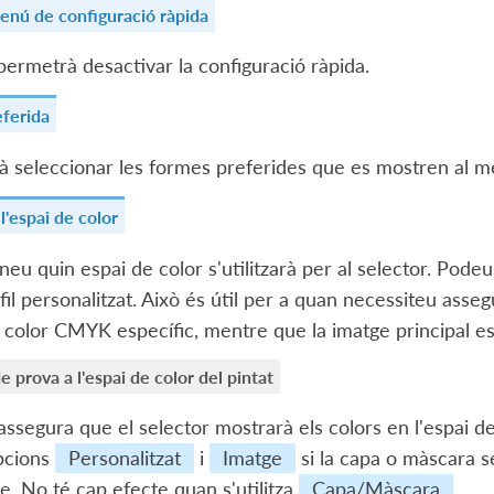
enú de configuració ràpida
permetrà desactivar la configuració ràpida.
eferida
 seleccionar les formes preferides que es mostren al me
l'espai de color
neu quin espai de color s'utilitzarà per al selector. Podeu
fil personalitzat. Això és útil per a quan necessiteu asse
 color CMYK específic, mentre que la imatge principal e
e prova a l'espai de color del pintat
assegura que el selector mostrarà els colors en l'espai de
pcions
Personalitzat
i
Imatge
si la capa o màscara s
e. No té cap efecte quan s'utilitza
Capa/Màscara