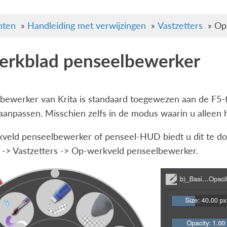
ten
»
Handleiding met verwijzingen
»
Vastzetters
»
Op
rkblad penseelbewerker
bewerker van Krita is standaard toegewezen aan de F5-to
anpassen. Misschien zelfs in de modus waarin u alleen h
eld penseelbewerker of penseel-HUD biedt u dit te doen.
n -> Vastzetters -> Op-werkveld penseelbewerker
.