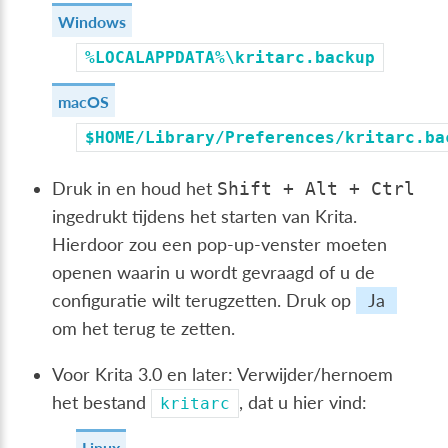
Windows
%LOCALAPPDATA%\kritarc.backup
macOS
$HOME/Library/Preferences/kritarc.ba
Druk in en houd het
Shift
+
Alt
+
Ctrl
ingedrukt tijdens het starten van Krita.
Hierdoor zou een pop-up-venster moeten
openen waarin u wordt gevraagd of u de
configuratie wilt terugzetten. Druk op
Ja
om het terug te zetten.
Voor Krita 3.0 en later: Verwijder/hernoem
het bestand
, dat u hier vind:
kritarc
Linux