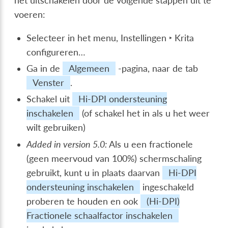
het uitschakelen door de volgende stappen uit te
voeren:
Selecteer in het menu,
Instellingen ‣ Krita
configureren…
Ga in de
Algemeen
-pagina, naar de tab
Venster
.
Schakel uit
Hi-DPI ondersteuning
inschakelen
(of schakel het in als u het weer
wilt gebruiken)
Added in version 5.0:
Als u een fractionele
(geen meervoud van 100%) schermschaling
gebruikt, kunt u in plaats daarvan
Hi-DPI
ondersteuning inschakelen
ingeschakeld
proberen te houden en ook
(Hi-DPI)
Fractionele schaalfactor inschakelen