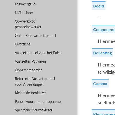
Logweergave
Beeld
LUT-beheer
–
Op-werkblad
penseelbewerker
Component
Onion Skin vastzet-paneel
Hiermee
Overzicht
Belichting
Vastzet-paneel voor het Palet
Vastzetter Patronen
Hiermee 
Opnamerecorder
te wijzig
Referentie Vastzet-paneel
Gamma
voor Afbeeldingen
Kleine kleurenkiezer
Hiermee 
Paneel voor momentopname
sneltoet
Specifieke kleurenkiezer
Kleur vergr