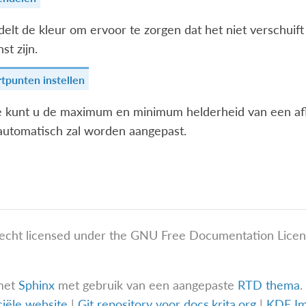
elt de kleur om ervoor te zorgen dat het niet verschuift 
t zijn.
tpunten instellen
 kunt u de maximum en minimum helderheid van een afbee
utomatisch zal worden aangepast.
echt licensed under the GNU Free Documentation Licens
met
Sphinx
met gebruik van een aangepaste
RTD thema
.
iciële website
|
Git repository voor docs.krita.org
|
KDE I