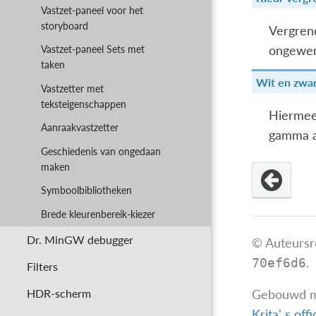
Vastzet-paneel voor het
storyboard
Vergrend
ongewens
Vastzet-paneel Sets met
taken
Wit en zwar
Vastzetter met
teksteigenschappen
Hiermee
Aanraakvastzetter
gamma a
Geschiedenis van ongedaan
maken
Symboolbibliotheken
Brede kleurenbereik-kiezer
Dr. MinGW debugger
© Auteursr
.
70ef6d6
Filters
HDR-scherm
Gebouwd 
Krita' s off