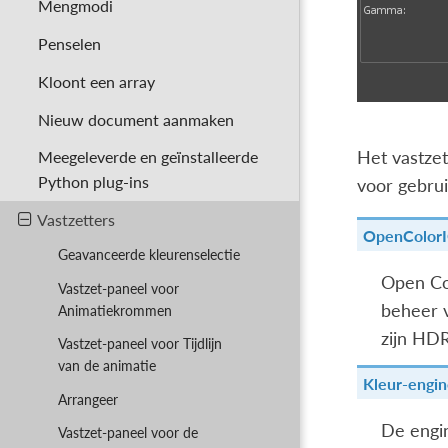
Mengmodi
Penselen
Kloont een array
Nieuw document aanmaken
Het vastze
Meegeleverde en geïnstalleerde
Python plug-ins
voor gebrui
Vastzetters
OpenColorI
Geavanceerde kleurenselectie
Open Col
Vastzet-paneel voor
beheer v
Animatiekrommen
zijn HDR
Vastzet-paneel voor Tijdlijn
van de animatie
Kleur-engi
Arrangeer
De engin
Vastzet-paneel voor de