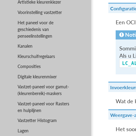
Artistieke kleurenkiezer
Configurati
Voorinstelling vastzetter
Een OCI
Het paneel voor de
geschiedenis van
Noti
penseelinstellingen
Kanalen
Sommig
Als u L
Kleurschuifregelaars
LC_A
Composities
Digitale kleurenmixer
Vastzet-paneel voor gamut-
Invoerkleur
(kleurenbereik)-maskers
Wat de k
Vastzet-paneel voor Rasters
en hulplijnen
Weergave-a
Vastzetter Histogram
Het soor
Lagen