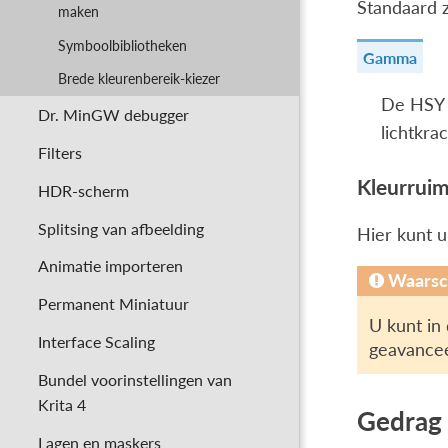
Standaard 
maken
Symboolbibliotheken
Gamma
Brede kleurenbereik-kiezer
De HSY k
Dr. MinGW debugger
lichtkrac
Filters
Kleurrui
HDR-scherm
Splitsing van afbeelding
Hier kunt 
Animatie importeren
Waarsc
Permanent Miniatuur
U kunt in
Interface Scaling
geavancee
Bundel voorinstellingen van
Krita 4
Gedrag
Lagen en maskers