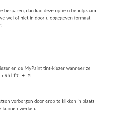
 te besparen, dan kan deze optie u behulpzaam
ave wel of niet in door u opgegeven formaat
r:
iezer en de MyPaint tint-kiezer wanneer ze
en
.
Shift
+
M
en verbergen door erop te klikken in plaats
te kunnen werken.