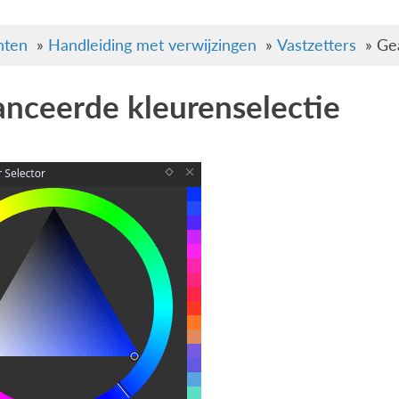
ten
»
Handleiding met verwijzingen
»
Vastzetters
»
Ge
nceerde kleurenselectie