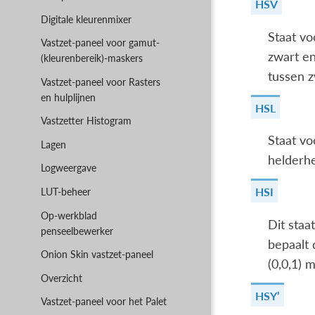
HSV
Digitale kleurenmixer
Staat vo
Vastzet-paneel voor gamut-
zwart en
(kleurenbereik)-maskers
tussen z
Vastzet-paneel voor Rasters
en hulplijnen
HSL
Vastzetter Histogram
Staat vo
Lagen
helderhe
Logweergave
HSI
LUT-beheer
Op-werkblad
Dit staa
penseelbewerker
bepaalt 
Onion Skin vastzet-paneel
(0,0,1) 
Overzicht
HSY’
Vastzet-paneel voor het Palet