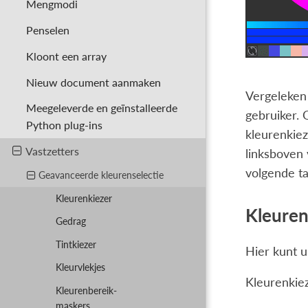
Mengmodi
Penselen
Kloont een array
Nieuw document aanmaken
Vergeleken 
Meegeleverde en geïnstalleerde
gebruiker.
Python plug-ins
kleurenkiez
Vastzetters
linksboven 
volgende ta
Geavanceerde kleurenselectie
Kleurenkiezer
Kleuren
Gedrag
Tintkiezer
Hier kunt u
Kleurvlekjes
Kleurenkie
Kleurenbereik-
maskers