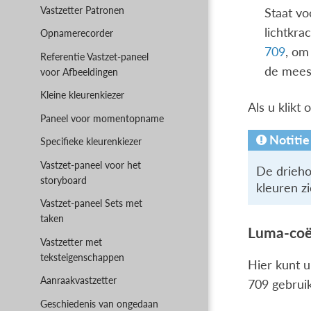
Vastzetter Patronen
Staat vo
lichtkra
Opnamerecorder
709
, om
Referentie Vastzet-paneel
de mees
voor Afbeeldingen
Kleine kleurenkiezer
Als u klikt
Paneel voor momentopname
Notitie
Specifieke kleurenkiezer
Vastzet-paneel voor het
De drieho
storyboard
kleuren zi
Vastzet-paneel Sets met
taken
Luma-coëf
Vastzetter met
teksteigenschappen
Hier kunt 
Aanraakvastzetter
709 gebruik
Geschiedenis van ongedaan