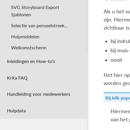
SVG Storyboard Export
Als u het v
Sjablonen
zijn. Hierm
Selectie van penseelstreek…
zichtbaar i
Hulpmiddelen
bij indr
Welkomstscherm
bij muis
nooit
Inleidingen en How-to’s
Het hier op
Krita FAQ
worden geo
Handleiding voor medewerkers
Bij klik po
Hulpdata
Hiermee
van het 