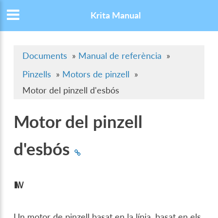
Krita Manual
Documents
»
Manual de referència
»
Pinzells
»
Motors de pinzell
»
Motor del pinzell d'esbós
Motor del pinzell
d'esbós
Un motor de pinzell basat en la línia, basat en els