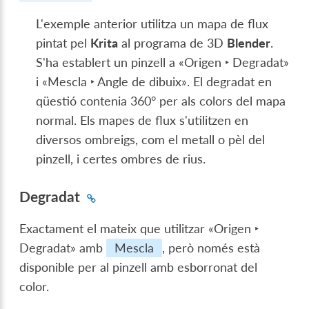
L'exemple anterior utilitza un mapa de flux
pintat pel
Krita
al programa de 3D
Blender
.
S'ha establert un pinzell a «
Origen ‣ Degradat
»
i «
Mescla ‣ Angle de dibuix
». El degradat en
qüestió contenia 360° per als colors del mapa
normal. Els mapes de flux s'utilitzen en
diversos ombreigs, com el metall o pèl del
pinzell, i certes ombres de rius.
Degradat
Exactament el mateix que utilitzar «
Origen ‣
Degradat
» amb
Mescla
, però només està
disponible per al pinzell amb esborronat del
color.