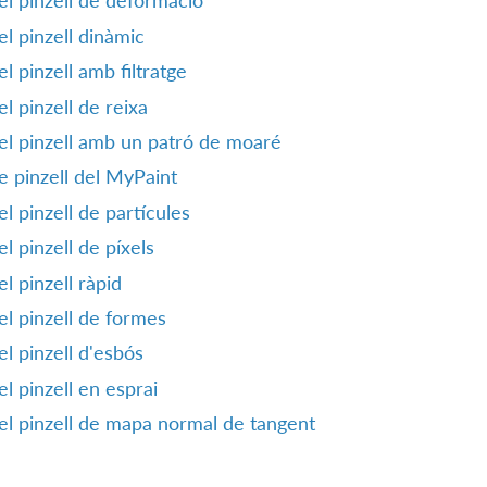
l pinzell de deformació
l pinzell dinàmic
l pinzell amb filtratge
l pinzell de reixa
l pinzell amb un patró de moaré
 pinzell del MyPaint
l pinzell de partícules
l pinzell de píxels
l pinzell ràpid
l pinzell de formes
l pinzell d'esbós
l pinzell en esprai
l pinzell de mapa normal de tangent