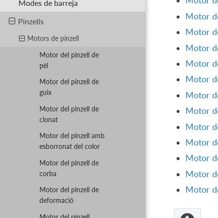
Motor de
Modes de barreja
Motor de
Pinzells
Motor de
Motors de pinzell
Motor de
Motor del pinzell de
Motor de
pèl
Motor de
Motor del pinzell de
guix
Motor de
Motor del pinzell de
Motor de
clonat
Motor de
Motor del pinzell amb
Motor de
esborronat del color
Motor de
Motor del pinzell de
Motor de
corba
Motor de
Motor del pinzell de
deformació
Motor del pinzell