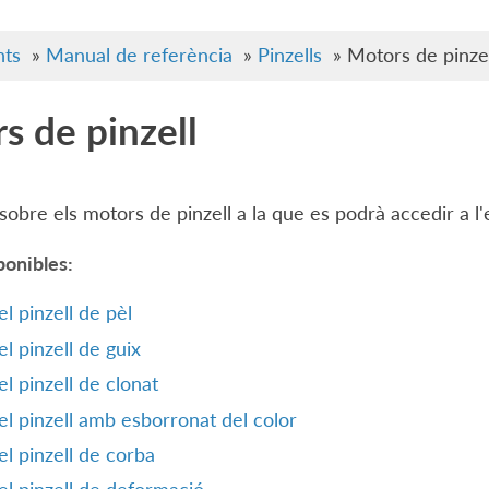
ts
»
Manual de referència
»
Pinzells
»
Motors de pinzel
s de pinzell
sobre els motors de pinzell a la que es podrà accedir a l'e
ponibles:
l pinzell de pèl
l pinzell de guix
l pinzell de clonat
l pinzell amb esborronat del color
l pinzell de corba