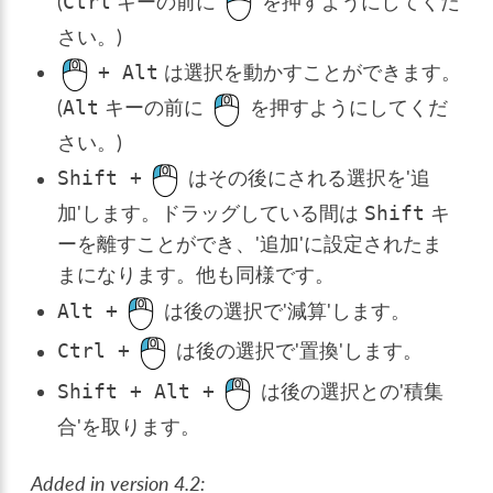
(
キーの前に
を押すようにしてくだ
Ctrl
さい。)
は選択を動かすことができます。
+
Alt
(
キーの前に
を押すようにしてくだ
Alt
さい。)
はその後にされる選択を'追
Shift
+
加'します。ドラッグしている間は
キ
Shift
ーを離すことができ、'追加'に設定されたま
まになります。他も同様です。
は後の選択で'減算'します。
Alt
+
は後の選択で'置換'します。
Ctrl
+
は後の選択との'積集
Shift
+
Alt
+
合'を取ります。
Added in version 4.2: