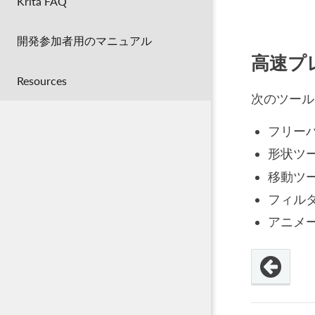
Krita FAQ
開発参加者用のマニュアル
高速プ
Resources
次のツール
フリー
形状ツ
移動ツ
フィル
アニメ