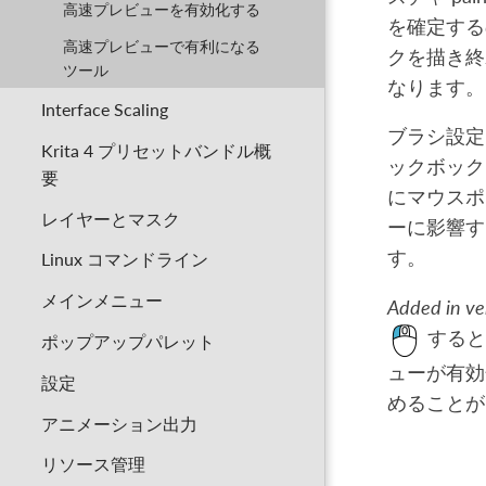
高速プレビューを有効化する
を確定する
高速プレビューで有利になる
クを描き終
ツール
なります。
Interface Scaling
ブラシ設定
Krita 4 プリセットバンドル概
ックボック
要
にマウスポ
レイヤーとマスク
ーに影響す
す。
Linux コマンドライン
メインメニュー
Added in ve
すると
ポップアップパレット
ューが有効
設定
めることが
アニメーション出力
リソース管理