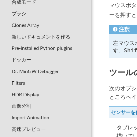
合成モード
マウスボ
ブラシ
ーを押すと
Clones Array
注釈
新しいドキュメントを作る
左マウス
Pre-installed Python plugins
す。
Shi
ドッカー
ツール
Dr. MinGW Debugger
Filters
次のオプシ
HDR Display
ところペイ
画像分割
センサーを
Import Animation
タブレ
高速プレビュー
描いて