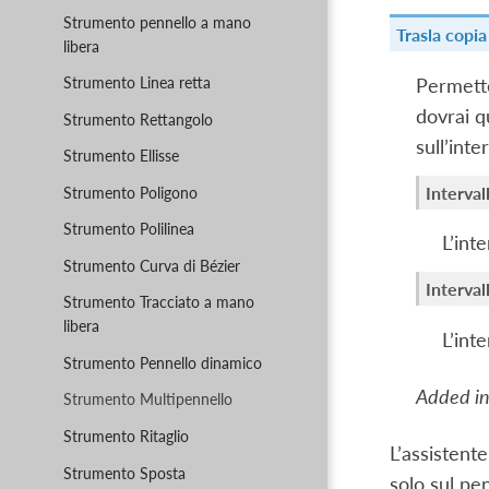
Strumento pennello a mano
Trasla copia 
libera
Strumento Linea retta
Permette
dovrai q
Strumento Rettangolo
sull’int
Strumento Ellisse
Interval
Strumento Poligono
Strumento Polilinea
L’int
Strumento Curva di Bézier
Interval
Strumento Tracciato a mano
libera
L’int
Strumento Pennello dinamico
Added in
Strumento Multipennello
Strumento Ritaglio
L’assistent
Strumento Sposta
solo sul pe