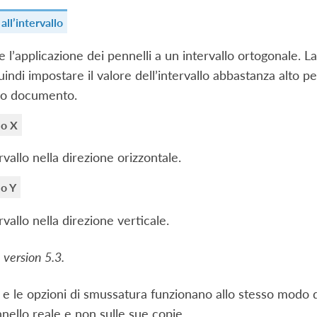
all’intervallo
 l’applicazione dei pennelli a un intervallo ortogonale. L
uindi impostare il valore dell’intervallo abbastanza alto
ero documento.
lo X
ervallo nella direzione orizzontale.
lo Y
ervallo nella direzione verticale.
 version 5.3.
e e le opzioni di smussatura funzionano allo stesso modo 
nnello reale e non sulle sue copie.