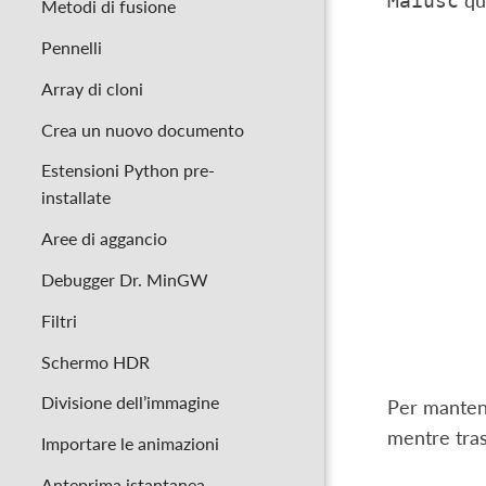
qua
Maiusc
Metodi di fusione
Pennelli
Array di cloni
Crea un nuovo documento
Estensioni Python pre-
installate
Aree di aggancio
Debugger Dr. MinGW
Filtri
Schermo HDR
Divisione dell’immagine
Per mantener
mentre tras
Importare le animazioni
Anteprima istantanea