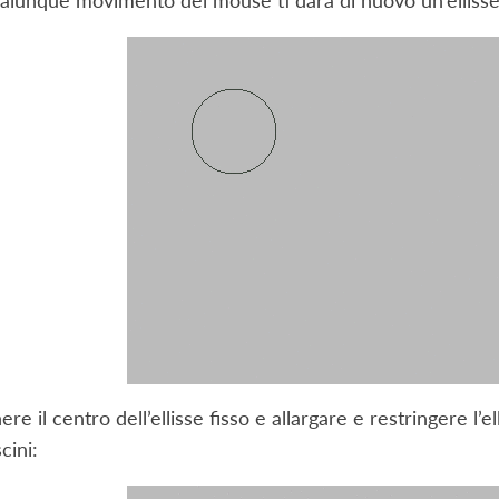
lunque movimento del mouse ti darà di nuovo un’ellisse
e il centro dell’ellisse fisso e allargare e restringere l’e
cini: