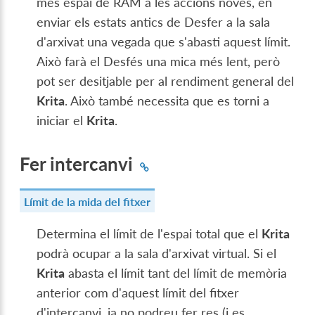
més espai de RAM a les accions noves, en
enviar els estats antics de Desfer a la sala
d'arxivat una vegada que s'abasti aquest límit.
Això farà el Desfés una mica més lent, però
pot ser desitjable per al rendiment general del
Krita
. Això també necessita que es torni a
iniciar el
Krita
.
Fer intercanvi
Límit de la mida del fitxer
Determina el límit de l'espai total que el
Krita
podrà ocupar a la sala d'arxivat virtual. Si el
Krita
abasta el límit tant del límit de memòria
anterior com d'aquest límit del fitxer
d'intercanvi, ja no podreu fer res (i es