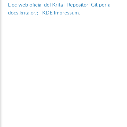
Lloc web oficial del Krita
|
Repositori Git per a
docs.krita.org
|
KDE Impressum
.