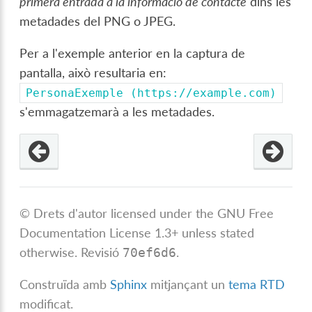
primera entrada a la informació de contacte
dins les
metadades del PNG o JPEG.
Per a l'exemple anterior en la captura de
pantalla, això resultaria en:
PersonaExemple
(https://example.com)
s'emmagatzemarà a les metadades.
© Drets d'autor licensed under the GNU Free
Documentation License 1.3+ unless stated
otherwise.
Revisió
.
70ef6d6
Construïda amb
Sphinx
mitjançant un
tema RTD
modificat.