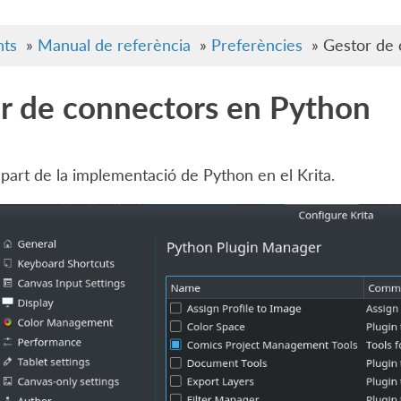
ts
»
Manual de referència
»
Preferències
»
Gestor de 
r de connectors en Python
part de la implementació de Python en el Krita.