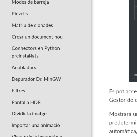
Modes de barreja
Pinzells
Matriu de clonades
Crear un document nou
Connectors en Python
preinstal·lats
Acobladors
Depurador Dr. MinGW
Filtres
Es pot acce
Gestor de 
Pantalla HDR
Dividir la imatge
Mostrarà un
predetermin
Importar una animació
automàtica,
Vista prèvia instantània