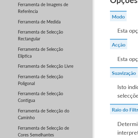
Opções
Ferramenta de Imagens de
Referência
Modo
Ferramenta de Medida
Esta opç
Ferramenta de Selecção
Rectangular
Acção
Ferramenta de Selecção
Elíptica
Esta opç
Ferramenta de Selecção Livre
Suavização
Ferramenta de Selecção
Poligonal
Isto ind
Ferramenta de Selecção
selecçõe
Contígua
Raio do Filt
Ferramenta de Selecção do
Caminho
Determin
Ferramenta de Selecção de
interpre
Cores Semelhantes