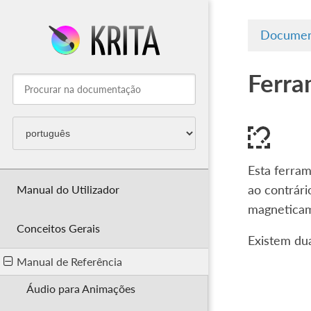
Documen
Ferra
Esta ferra
Manual do Utilizador
ao contrár
magneticame
Conceitos Gerais
Existem du
Manual de Referência
Áudio para Animações