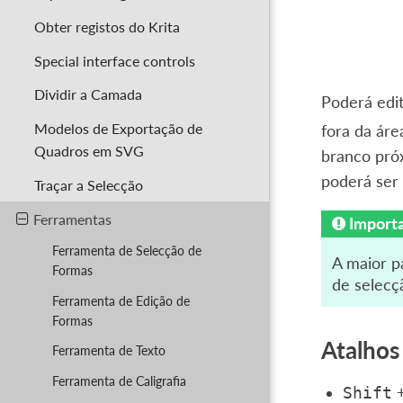
Obter registos do Krita
Special interface controls
Dividir a Camada
Poderá edit
Modelos de Exportação de
fora da ár
Quadros em SVG
branco pró
poderá ser
Traçar a Selecção
Ferramentas
Import
Ferramenta de Selecção de
A maior p
Formas
de selecç
Ferramenta de Edição de
Formas
Atalhos 
Ferramenta de Texto
Ferramenta de Caligrafia
Shift