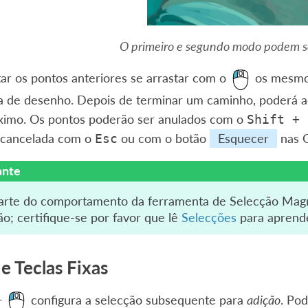
O primeiro e segundo modo podem se
ar os pontos anteriores se arrastar com o
os mesmos
ea de desenho. Depois de terminar um caminho, poderá 
ximo. Os pontos poderão ser anulados com o
Shift
+
 cancelada com o
ou com o botão
Esquecer
nas O
Esc
ante
arte do comportamento da ferramenta de Selecção Magn
ão; certifique-se por favor que lê
Selecções
para aprende
e Teclas Fixas
+
configura a selecção subsequente para
adição
. Pod