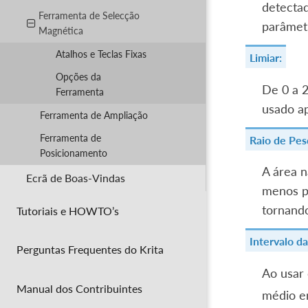
detectad
Ferramenta de Selecção
parâmetr
Magnética
Atalhos e Teclas Fixas
Limiar:
Opções da
De 0 a 2
Ferramenta
usado a
Ferramenta de Ampliação
Ferramenta de
Raio de Pes
Posicionamento
A área n
Ecrã de Boas-Vindas
menos pr
tornando
Tutoriais e HOWTO’s
Intervalo d
Perguntas Frequentes do Krita
Ao usar
Manual dos Contribuintes
médio en