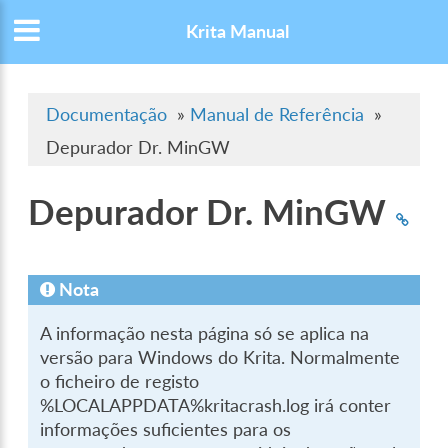
Krita Manual
Documentação
»
Manual de Referência
»
Depurador Dr. MinGW
Depurador Dr. MinGW
Nota
A informação nesta página só se aplica na
versão para Windows do Krita. Normalmente
o ficheiro de registo
%LOCALAPPDATA%kritacrash.log irá conter
informações suficientes para os