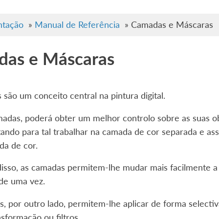
tação
»
Manual de Referência
»
Camadas e Máscaras
as e Máscaras
são um conceito central na pintura digital.
adas, poderá obter um melhor controlo sobre as suas ob
stando para tal trabalhar na camada de cor separada e as
da de cor.
disso, as camadas permitem-lhe mudar mais facilmente a
de uma vez.
, por outro lado, permitem-lhe aplicar de forma select
sformação ou filtros.