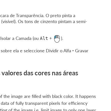
cara de Transparência. O preto pinta a
(visível). Os tons de cinzento pintam a semi-
+
Isolar a Camada
(ou
+
).
Alt
sobre ela e seleccione
Dividir o Alfa ‣ Gravar
alores das cores nas áreas
f the image are filled with black color. It happens
ata of fully transparent pixels for efficiency
ing of the image i.e. limit image to only one layer