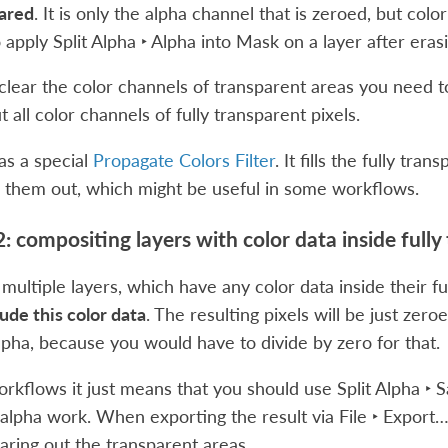
eared
. It is only the alpha channel that is zeroed, but colo
o apply
Split Alpha ‣ Alpha into Mask
on a layer after eras
 clear the color channels of transparent areas you need 
t all color channels of fully transparent pixels.
has a special
Propagate Colors Filter
. It fills the fully tr
g them out, which might be useful in some workflows.
: compositing layers with color data inside fully
 multiple layers, which have any color data inside their fu
lude this color data
. The resulting pixels will be just zer
lpha, because you would have to divide by zero for that.
rkflows it just means that you should use
Split Alpha ‣
it alpha work. When exporting the result via
File ‣ Export
aring out the transparent areas.