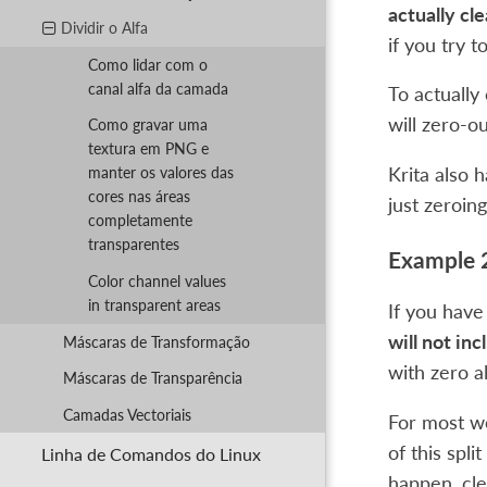
actually cl
Dividir o Alfa
if you try t
Como lidar com o
canal alfa da camada
To actually
will zero-ou
Como gravar uma
textura em PNG e
Krita also 
manter os valores das
cores nas áreas
just zeroin
completamente
transparentes
Example 2
Color channel values
in transparent areas
If you have
will not inc
Máscaras de Transformação
with zero a
Máscaras de Transparência
Camadas Vectoriais
For most wo
of this spl
Linha de Comandos do Linux
happen, cle