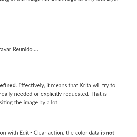
 Gravar Reunido…
.
efined
. Effectively, it means that Krita will try to
s really needed or explicitly requested. That is
ting the image by a lot.
ion with
Edit ‣ Clear
action, the color data
is not