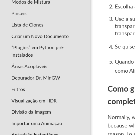
Modos de Mistura
Escolha
Pincéis
Use a su
Lista de Clones
transpar
transpar
Criar um Novo Documento
Se quise
“Plugins” em Python pré-
instalados
Quando 
Áreas Acopláveis
como Al
Depurador Dr. MinGW
Como gr
Filtros
complet
Visualização em HDR
Divisão da Imagem
Normally, w
Importar uma Animação
because whe
reason. To 
Antevisão Instantânea