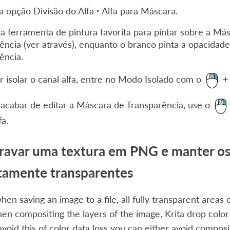
 a opção
Divisão do Alfa ‣ Alfa para Máscara
.
a ferramenta de pintura favorita para pintar sobre a Más
ência (ver através), enquanto o branco pinta a opacidade 
ência.
r isolar o canal alfa, entre no Modo Isolado com o
acabar de editar a Máscara de Transparência, use o
fa
.
avar uma textura em PNG e manter os v
amente transparentes
hen saving an image to a file, all fully transparent areas o
n compositing the layers of the image, Krita drop color d
avoid this of color data loss you can either avoid composit