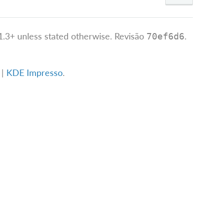
.3+ unless stated otherwise.
Revisão
.
70ef6d6
g
|
KDE Impresso
.