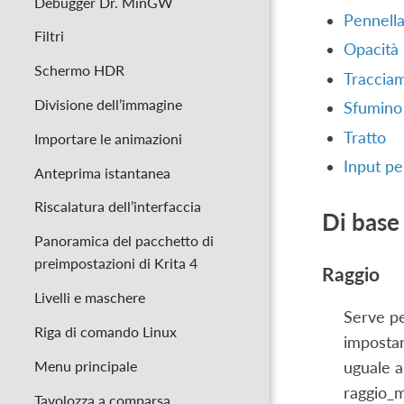
Debugger Dr. MinGW
Pennell
Filtri
Opacità
Schermo HDR
Traccia
Divisione dell’immagine
Sfumino
Tratto
Importare le animazioni
Input pe
Anteprima istantanea
Riscalatura dell’interfaccia
Di base
Panoramica del pacchetto di
preimpostazioni di Krita 4
Raggio
Livelli e maschere
Serve pe
Riga di comando Linux
impostan
Menu principale
uguale a
raggio_m
Tavolozza a comparsa