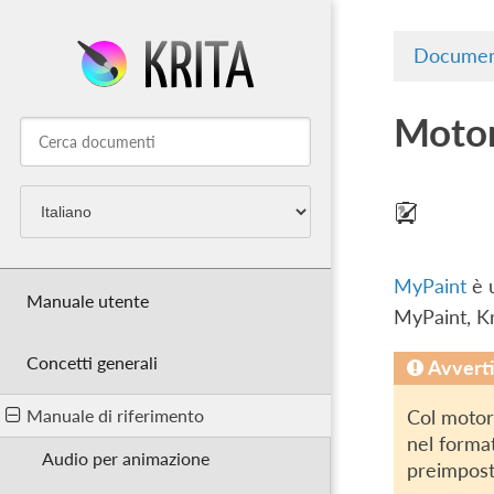
Documen
Motor
MyPaint
è u
Manuale utente
MyPaint, Kri
Concetti generali
Avvert
Manuale di riferimento
Col motor
nel format
Audio per animazione
preimpost