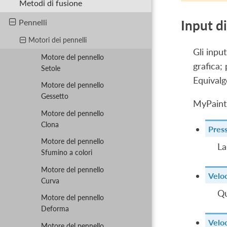
Metodi di fusione
Pennelli
Input d
Motori dei pennelli
Gli inpu
Motore del pennello
grafica;
Setole
Equival
Motore del pennello
Gessetto
MyPaint
Motore del pennello
Clona
Pres
Motore del pennello
La
Sfumino a colori
Motore del pennello
Veloc
Curva
Qu
Motore del pennello
Deforma
Veloc
Motore del pennello