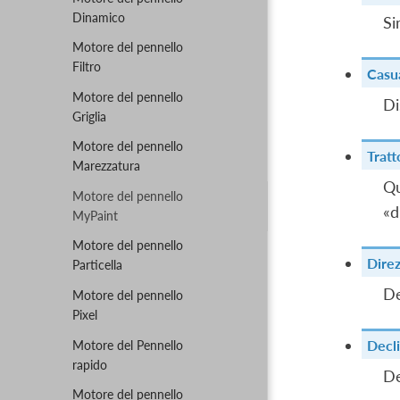
Dinamico
Si
Motore del pennello
Filtro
Casu
Motore del pennello
Di
Griglia
Motore del pennello
Tratt
Marezzatura
Qu
Motore del pennello
«d
MyPaint
Motore del pennello
Dire
Particella
De
Motore del pennello
Pixel
Decl
Motore del Pennello
rapido
De
Motore del pennello