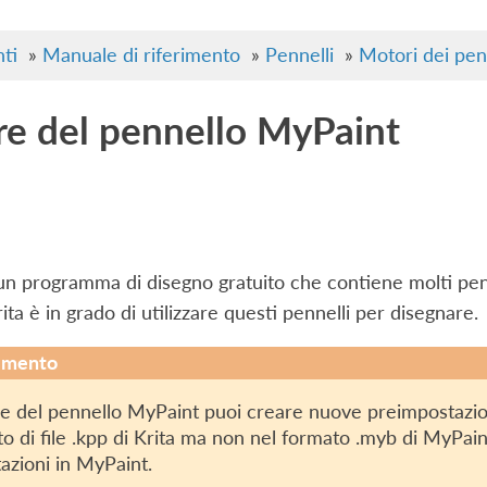
ti
»
Manuale di riferimento
»
Pennelli
»
Motori dei penn
e del pennello MyPaint
n programma di disegno gratuito che contiene molti penne
ta è in grado di utilizzare questi pennelli per disegnare.
imento
e del pennello MyPaint puoi creare nuove preimpostazioni
o di file .kpp di Krita ma non nel formato .myb di MyPain
azioni in MyPaint.