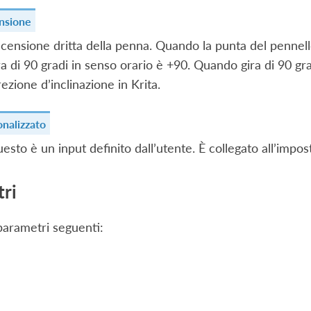
nsione
censione dritta della penna. Quando la punta del pennell
ra di 90 gradi in senso orario è +90. Quando gira di 90 gra
rezione d’inclinazione in Krita.
nalizzato
esto è un input definito dall’utente. È collegato all’impos
ri
parametri seguenti: