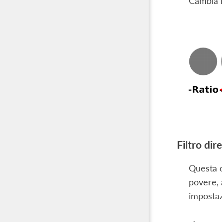
Cambia l
Filtro dir
Questa o
povere, 
impostaz