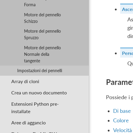
Forma
Asce
Motore del pennello
As
Schizzo
gi
Motore del pennello
di
Spruzzo
Motore del pennello
Perso
Normale della
tangente
Qu
Impostazioni dei pennelli
Paramet
Array di cloni
Crea un nuovo documento
Possiede i 
Estensioni Python pre-
Di base
installate
Colore
Aree di aggancio
Velocità