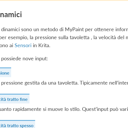
inamici
t dinamici sono un metodo di MyPaint per ottenere informaz
 per esempio, la pressione sulla tavoletta , la velocità del
gono ai
Sensori
in Krita.
 possiede nove input:
sione
 pressione gestita da una tavoletta. Tipicamente nell’inter
ità tratto fine
anto rapidamente si muove lo stilo. Quest’input può vari
ità tratto spesso