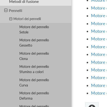
Motore 
Metodi di fusione
Motore 
Pennelli
Motore d
Motori dei pennelli
Motore d
Motore del pennello
Motore 
Setole
Motore 
Motore del pennello
Gessetto
Motore d
Motore del pennello
Motore d
Clona
Motore 
Motore del pennello
Motore 
Sfumino a colori
Motore d
Motore del pennello
Motore 
Curva
Motore 
Motore del pennello
Deforma
Motore del pennello