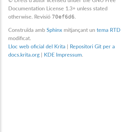
© Drets d'autor licensed under the GNU Free
Documentation License 1.3+ unless stated
otherwise.
Revisió
.
70ef6d6
Construïda amb
Sphinx
mitjançant un
tema RTD
modificat.
Lloc web oficial del Krita
|
Repositori Git per a
docs.krita.org
|
KDE Impressum
.