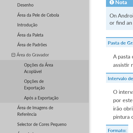
Nota
Desenho
Área da Pele de Cebola
On Andro
or find an
Introdução
Área da Paleta
Pasta de Gr
Área de Padrões
Área do Gravador
A pasta
assistir
Opções da Área
Acoplável
Intervalo d
Opções de
Exportação
O interv
Após a Exportação
por este
Área de Imagens de
irão obr
Referência
pintura 
Selector de Cores Pequeno
Formato: