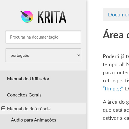
Documen
Área 
Poderá já t
temporal! 
para conter
Manual do Utilizador
retrospect
“ffmpeg”
. 
Conceitos Gerais
A área do g
Manual de Referência
que está a
estiver a c
Áudio para Animações