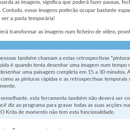
arda as imagens, significa que poderá fazer pausas, fe
. Contudo, essas imagens poderão ocupar bastante espaç
ver a pasta temporária!
erá transformar as imagens num ficheiro de vídeo, pronto
essoas também chamam a estas retrospectivas “pinturas
ápida é quando tenta desenhar uma imagem num tempo mu
desenhar uma paisagem completa em 15 a 30 minutos. As
e como as pinturas rápidas e as retrospectivas temporai
emente.
semelhante, esta ferramenta também não deverá ser c
cê diz ao programa para gravar todas as suas acções num
. O Krita de momento não tem esta funcionalidade.