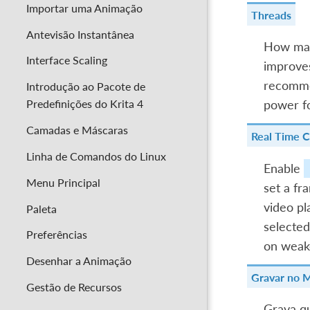
Importar uma Animação
Threads
Antevisão Instantânea
How many
Interface Scaling
improves
recommen
Introdução ao Pacote de
Predefinições do Krita 4
power fo
Camadas e Máscaras
Real Time 
Linha de Comandos do Linux
Enable
Menu Principal
set a fr
video p
Paleta
selected
Preferências
on weak
Desenhar a Animação
Gravar no M
Gestão de Recursos
Grava q