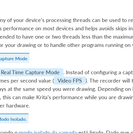
 of your device’s processing threads can be used to re
 performance on most devices and helps avoids skips in 
ded to have one or two threads less than the maximum 
r your drawing or to handle other programs running on y
Capture Mode
Real Time Capture Mode
. Instead of configuring a ca
ames per second value (
Video FPS
). The recorder will
lays at the same speed you were drawing. Depending on 
, this can make Krita’s performance while you are draw
er hardware.
odo Isolado.
uando o
modo isolado da camada
está ligado. Dado que 