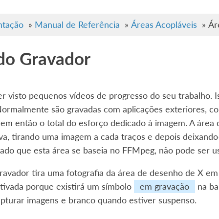
tação
»
Manual de Referência
»
Áreas Acopláveis
»
Ár
do Gravador
er visto pequenos vídeos de progresso do seu trabalho.
Normalmente são gravadas com aplicações exteriores, co
em então o total do esforço dedicado à imagem. A área d
iva, tirando uma imagem a cada traços e depois deixand
Dado que esta área se baseia no FFMpeg, não pode ser u
ravador tira uma fotografia da área de desenho de X em
ctivada porque existirá um símbolo
em gravação
na ba
apturar imagens e branco quando estiver suspenso.