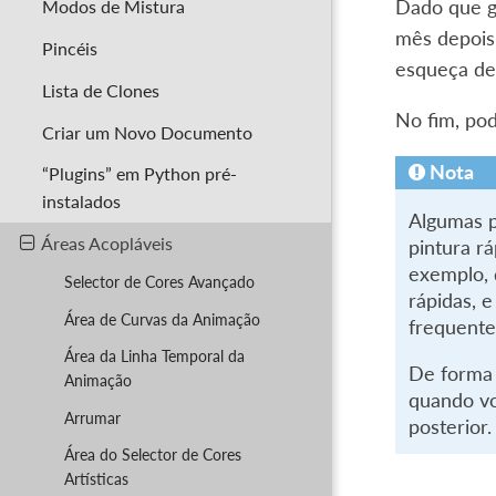
Modos de Mistura
Dado que gu
mês depois
Pincéis
esqueça de 
Lista de Clones
No fim, pod
Criar um Novo Documento
Nota
“Plugins” em Python pré-
instalados
Algumas p
Áreas Acopláveis
pintura r
exemplo, 
Selector de Cores Avançado
rápidas, 
Área de Curvas da Animação
frequent
Área da Linha Temporal da
De forma 
Animação
quando vo
Arrumar
posterior
Área do Selector de Cores
Artísticas