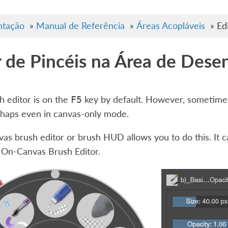
tação
»
Manual de Referência
»
Áreas Acopláveis
»
Ed
r de Pincéis na Área de Dese
sh editor is on the
key by default. However, sometimes
F5
rhaps even in canvas-only mode.
as brush editor or brush HUD allows you to do this. It c
 On-Canvas Brush Editor
.