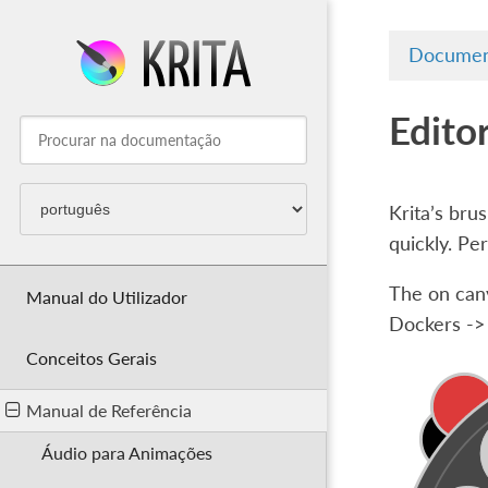
Documen
Edito
Krita’s bru
quickly. Pe
The on canv
Manual do Utilizador
Dockers ->
Conceitos Gerais
Manual de Referência
Áudio para Animações