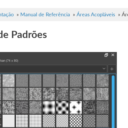
tação
»
Manual de Referência
»
Áreas Acopláveis
»
Ár
de Padrões