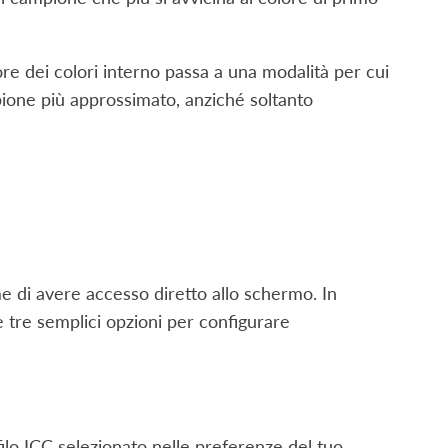
tore dei colori interno passa a una modalità per cui
mpione più approssimato, anziché soltanto
me di avere accesso diretto allo schermo. In
 tre semplici opzioni per configurare
ofilo ICC selezionato nelle preferenze del tuo