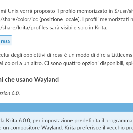
emi Unix verrà proposto il profilo memorizzato in $/usr/sh
/share/color/icc (posizione locale). I profili memorizzati n
/share/krita/profiles sarà visibile solo in Krita.
 resa
celta degli obbiettivi di resa è un modo di dire a Little
ei colori a un altro. Ci sono quattro opzioni disponibili, s
mi che usano Wayland
sion 6.0.
 da Krita 6.0.0, per impostazione predefinita il program
e un compositore Wayland. Krita preferisce il vecchio pro