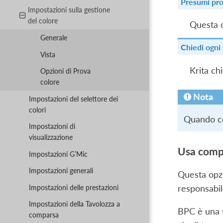
Presumi pro
Impostazioni sulla gestione
del colore
Questa o
Generale
Chiedi ogni 
Vista
Krita ch
Opzioni di Prova
colore
Nota
Impostazioni del selettore dei
colori
Quando cop
Impostazioni di
visualizzazione
Usa comp
Impostazioni G’Mic
Impostazioni generali
Questa opzi
Impostazioni delle prestazioni
responsabi
Impostazioni della Tavolozza a
BPC è una s
comparsa