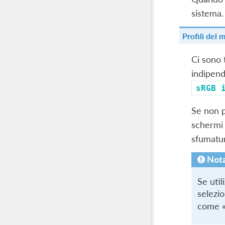
sistema.
Profili del 
Ci sono 
indipend
sRGB
Se non p
schermi 
sfumatur
Not
Se uti
selezi
come «