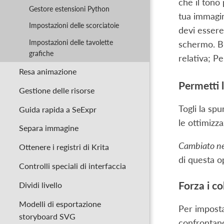
che il tono
Gestore estensioni Python
tua immagin
Impostazioni delle scorciatoie
devi essere
Impostazioni delle tavolette
schermo. BP
grafiche
relativa; P
Resa animazione
Permetti 
Gestione delle risorse
Togli la spu
Guida rapida a SeExpr
le ottimizza
Separa immagine
Cambiato ne
Ottenere i registri di Krita
di questa o
Controlli speciali di interfaccia
Forza i co
Dividi livello
Modelli di esportazione
Per imposta
storyboard SVG
confrontano