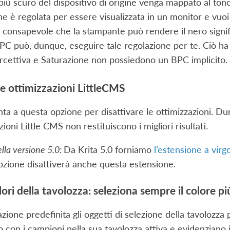
 più scuro del dispositivo di origine venga mappato al tono
e è regolata per essere visualizzata in un monitor e vuo
 consapevole che la stampante può rendere il nero signifi
C può, dunque, eseguire tale regolazione per te. Ciò ha s
ercettiva e Saturazione non possiedono un BPC implicito.
le ottimizzazioni LittleCMS
nta a questa opzione per disattivare le ottimizzazioni. Dura
zioni Little CMS non restituiscono i migliori risultati.
lla versione 5.0:
Da Krita 5.0 forniamo
l’estensione a vir
pzione disattiverà anche questa estensione.
lori della tavolozza: seleziona sempre il colore pi
zione predefinita gli oggetti di selezione della tavolozza 
 con i campioni nella sua tavolozza attiva e evidenziano i