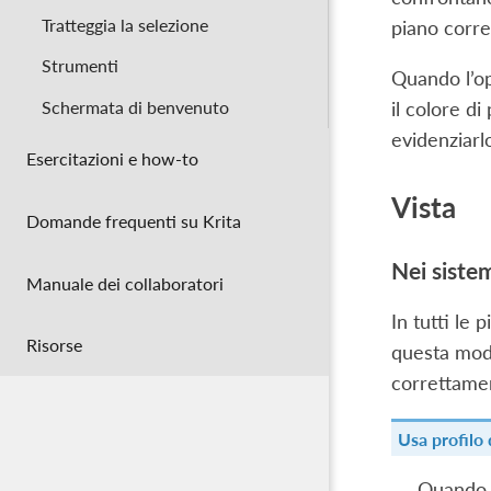
Tratteggia la selezione
piano corre
Strumenti
Quando l’o
Schermata di benvenuto
il colore d
evidenziarl
Esercitazioni e how-to
Vista
Domande frequenti su Krita
Nei siste
Manuale dei collaboratori
In tutti le
Risorse
questa moda
correttamen
Usa profilo 
Quando a