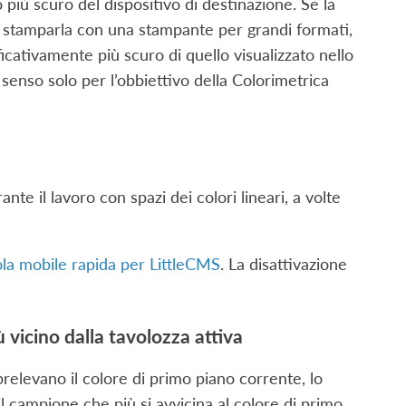
 più scuro del dispositivo di destinazione. Se la
i stamparla con una stampante per grandi formati,
cativamente più scuro di quello visualizzato nello
enso solo per l’obbiettivo della Colorimetrica
nte il lavoro con spazi dei colori lineari, a volte
gola mobile rapida per LittleCMS
. La disattivazione
ù vicino dalla tavolozza attiva
prelevano il colore di primo piano corrente, lo
l campione che più si avvicina al colore di primo