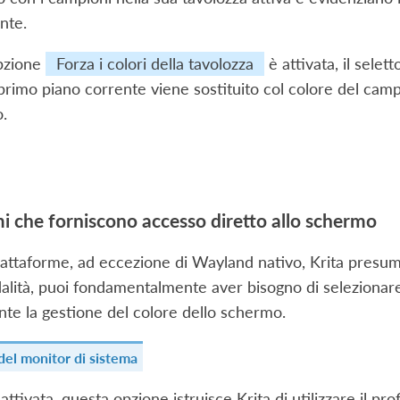
nte.
pzione
Forza i colori della tavolozza
è attivata, il selet
i primo piano corrente viene sostituito col colore del ca
o.
mi che forniscono accesso diretto allo schermo
 piattaforme, ad eccezione di Wayland nativo, Krita presu
lità, puoi fondamentalmente aver bisogno di selezionare
te la gestione del colore dello schermo.
del monitor di sistema
ttivata, questa opzione istruisce Krita di utilizzare il pr