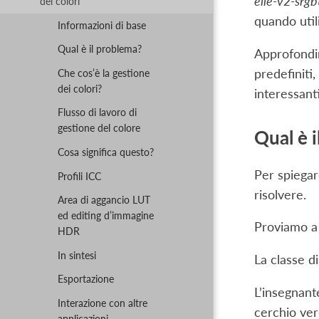
elle-v2-srgbt
dei colori
quando utili
Informazioni di base
Qual è il problema?
Approfondire
predefiniti,
Che cos’è la gestione
dei colori?
interessanti
Flusso di lavoro di
gestione del colore
Qual è 
Cosa significa questo?
Per spiegar
Profili ICC
risolvere.
Area di aggancio LUT
ed editing d’immagine
Proviamo a 
HDR
In sintesi
La classe d
Esportazione
L’insegnant
Interazione con altre
cerchio ver
applicazioni