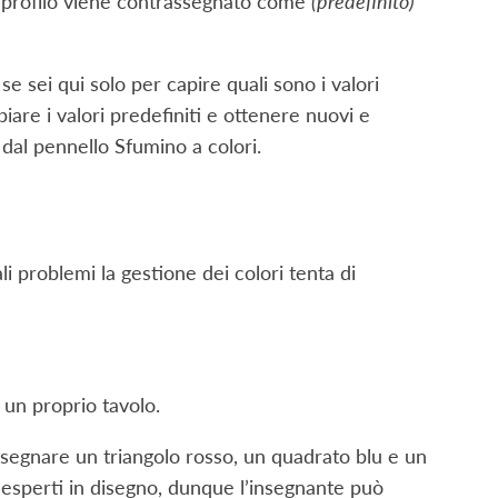
to profilo viene contrassegnato come
(predefinito)
e sei qui solo per capire quali sono i valori
iare i valori predefiniti e ottenere nuovi e
e dal pennello Sfumino a colori.
li problemi la gestione dei colori tenta di
 un proprio tavolo.
disegnare un triangolo rosso, un quadrato blu e un
o esperti in disegno, dunque l’insegnante può