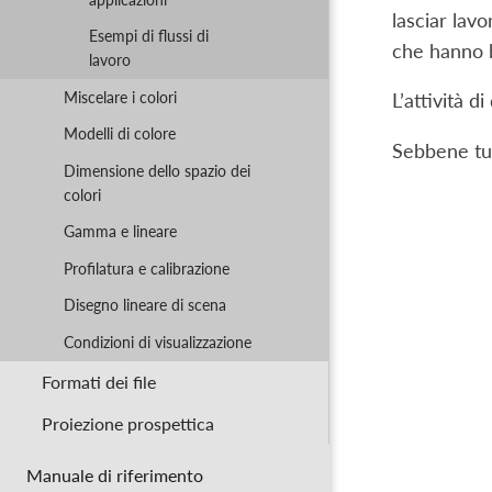
lasciar lav
Esempi di flussi di
che hanno b
lavoro
Miscelare i colori
L’attività d
Modelli di colore
Sebbene tut
Dimensione dello spazio dei
colori
Gamma e lineare
Profilatura e calibrazione
Disegno lineare di scena
Condizioni di visualizzazione
Formati dei file
Proiezione prospettica
Manuale di riferimento