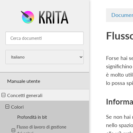
Documen
Flusso
Forse hai s
significhin
è molto uti
Manuale utente
lo possa sp
Concetti generali
Informa
Colori
Se non hai 
Profondità in bit
nello spazi
Flusso di lavoro di gestione