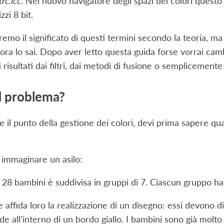
rc.icc
. Nel nuovo navigatore degli spazi dei colori ques
zzi 8 bit.
mo il significato di questi termini secondo la teoria, ma s
 ora lo sai. Dopo aver letto questa guida forse vorrai camb
 risultati dai filtri, dai metodi di fusione o semplicement
il problema?
e il punto della gestione dei colori, devi prima sapere qua
immaginare un asilo:
i 28 bambini è suddivisa in gruppi di 7. Ciascun gruppo ha
e affida loro la realizzazione di un disegno: essi devono 
de all’interno di un bordo giallo. I bambini sono già molt