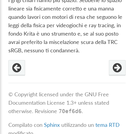
i grigi chiari hanno più spazio. Sebbene lo spazio
lineare sia fisicamente corretto e una manna
quando lavori con motori di resa che seguono le
leggi della fisica per videogiochi e ray tracing, in
fondo Krita è uno strumento e, se al suo posto
avrai preferito la miscelazione scura della TRC
sRGB, nessuno ti condannerà.
© Copyright licensed under the GNU Free
Documentation License 1.3+ unless stated
otherwise.
Revisione
.
70ef6d6
Compilato con
Sphinx
utilizzando un
tema RTD
modificato.