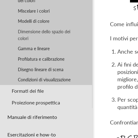
dei colori
Miscelare i colori
Modelli di colore
Come influi
Dimensione dello spazio dei
I motivi pe
colori
Gamma e lineare
Anche se 
Profilatura e calibrazione
Ai fini 
Disegno lineare di scena
posizion
migliore,
Condizioni di visualizzazione
profilo 
Formati dei file
Per scop
Proiezione prospettica
quantità
Manuale di riferimento
Confrontiam
Esercitazioni e how-to