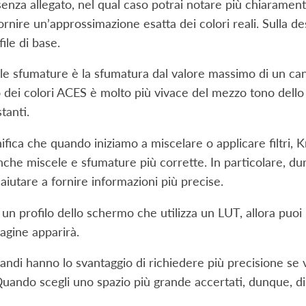
senza allegato, nel qual caso potrai notare più chiaramente
rnire un’approssimazione esatta dei colori reali. Sulla d
file di base.
e sfumature è la sfumatura dal valore massimo di un can
o dei colori ACES è molto più vivace del mezzo tono dello
tanti.
fica che quando iniziamo a miscelare o applicare filtri, Krit
che miscele e sfumature più corrette. In particolare, dura
aiutare a fornire informazioni più precise.
un profilo dello schermo che utilizza un LUT, allora puoi u
agine apparirà.
randi hanno lo svantaggio di richiedere più precisione se 
Quando scegli uno spazio più grande accertati, dunque, d