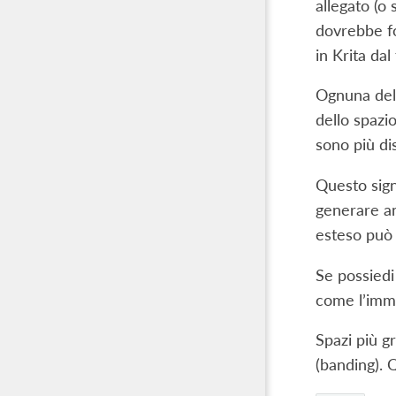
allegato (o 
dovrebbe fo
in Krita dal 
Ognuna dell
dello spazi
sono più dis
Questo signi
generare an
esteso può 
Se possiedi 
come l’imm
Spazi più g
(banding). 