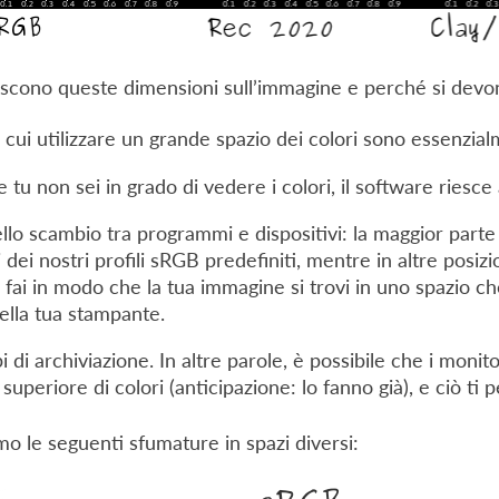
scono queste dimensioni sull’immagine e perché si devon
r cui utilizzare un grande spazio dei colori sono essenzial
tu non sei in grado di vedere i colori, il software riesce a
dello scambio tra programmi e dispositivi: la maggior part
i dei nostri profili sRGB predefiniti, mentre in altre posiz
 fai in modo che la tua immagine si trovi in uno spazio che 
della tua stampante.
i di archiviazione. In altre parole, è possibile che i monit
 superiore di colori (anticipazione: lo fanno già), e ciò ti
o le seguenti sfumature in spazi diversi: