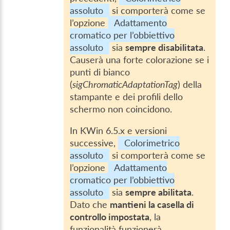
assoluto
si comporterà come se
l’opzione
Adattamento
cromatico per l’obbiettivo
assoluto
sia
sempre disabilitata
.
Causerà una forte colorazione se i
punti di bianco
(
sigChromaticAdaptationTag
) della
stampante e dei profili dello
schermo non coincidono.
In KWin 6.5.x e versioni
successive,
Colorimetrico
assoluto
si comporterà come se
l’opzione
Adattamento
cromatico per l’obbiettivo
assoluto
sia
sempre abilitata
.
Dato che
mantieni la casella di
controllo impostata
, la
funzionalità funzionerà