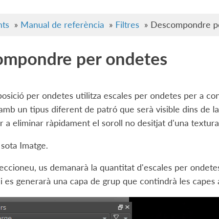
ts
»
Manual de referència
»
Filtres
»
Descompondre pe
mpondre per ondetes
sició per ondetes utilitza escales per ondetes per a con
mb un tipus diferent de patró que serà visible dins de la i
r a eliminar ràpidament el soroll no desitjat d'una textura
 sota
Imatge
.
eccioneu, us demanarà la quantitat d'escales per ondete
i es generarà una capa de grup que contindrà les capes