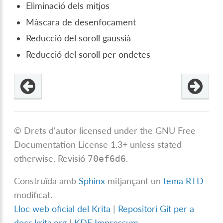
Eliminació dels mitjos
Màscara de desenfocament
Reducció del soroll gaussià
Reducció del soroll per ondetes
© Drets d'autor licensed under the GNU Free
Documentation License 1.3+ unless stated
otherwise.
Revisió
.
70ef6d6
Construïda amb
Sphinx
mitjançant un
tema RTD
modificat.
Lloc web oficial del Krita
|
Repositori Git per a
docs.krita.org
|
KDE Impressum
.