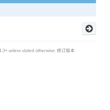
.3+ unless stated otherwise.
修订版本