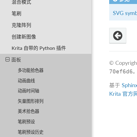
混合模式
SVG symbo
笔刷
克隆阵列
创建新图像
Krita 自带的 Python 插件
面板
© Copyrigh
多功能拾色器
70ef6d6
动画曲线
基于
Sphin
动画时间轴
Krita 官
矢量图形排列
美术拾色器
笔刷预设
笔刷预设历史