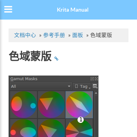
Krita Manual
文档中心
»
参考手册
»
面板
»
色域蒙版
色域蒙版