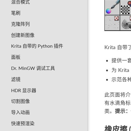
混合模式
笔刷
克隆阵列
创建新图像
Krita 自带的 Python 插件
Krita
面板
提供一
Dr. MinGW 调试工具
为 Kr
滤镜
示范各
HDR 显示器
此页面将介
切割图像
有水滴角标
类。
提示：
导入动画
快速预渲染
橡皮擦 (E