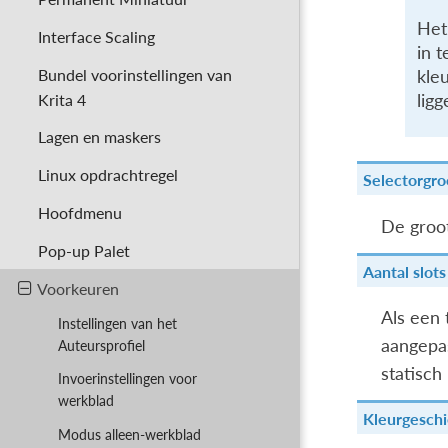
Het
Interface Scaling
in t
Bundel voorinstellingen van
kle
Krita 4
ligg
Lagen en maskers
Linux opdrachtregel
Selectorgro
Hoofdmenu
De groot
Pop-up Palet
Aantal slot
Voorkeuren
Als een 
Instellingen van het
aangepas
Auteursprofiel
statisch 
Invoerinstellingen voor
werkblad
Kleurgeschi
Modus alleen-werkblad