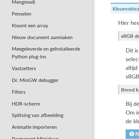
Mengmodi
Kleurenkie
Penselen
Hier hee
Kloont een array
sRGB dr
Nieuw document aanmaken
Meegeleverde en geïnstalleerde
Dit i
Python plug-ins
selec
altij
Vastzetters
sRGB 
Dr. MinGW debugger
Breed k
Filters
HDR-scherm
Bij d
Om in
Splitsing van afbeelding
de kl
Animatie importeren
N
Permanent Miniatuur