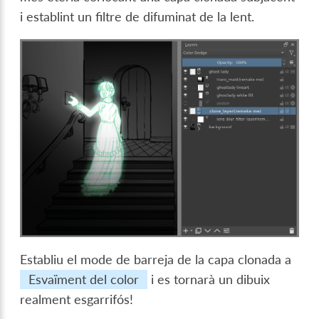
i establint un filtre de difuminat de la lent.
Establiu el mode de barreja de la capa clonada a
Esvaïment del color
i es tornarà un dibuix
realment esgarrifós!