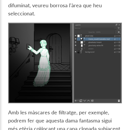
difuminat, veureu borrosa l'àrea que heu
seleccionat.
Amb les màscares de filtratge, per exemple,
podrem fer que aquesta dama fantasma sigui
més etèria col·locant una capa clonada subjacent