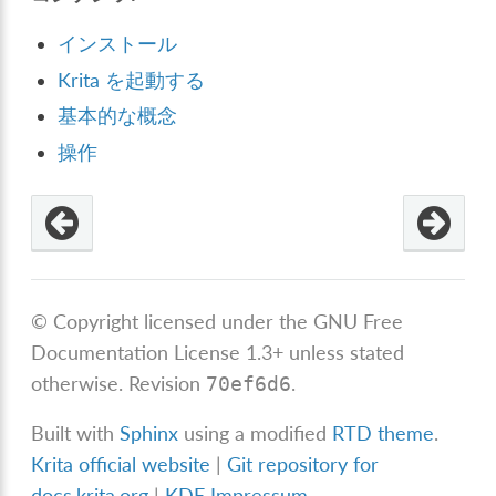
インストール
Krita を起動する
基本的な概念
操作
© Copyright licensed under the GNU Free
Documentation License 1.3+ unless stated
otherwise.
Revision
.
70ef6d6
Built with
Sphinx
using a modified
RTD theme
.
Krita official website
|
Git repository for
docs.krita.org
|
KDE Impressum
.