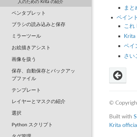
人のための Krita の紹介
まと
ペンタブレット
ペイント
ブラシの読み込みと保存
これ 
Kr
ミラーツール
ペイン
お絵描きアシスト
さい
画像を扱う
保存、自動保存とバックアッ
プファイル
テンプレート
レイヤーとマスクの紹介
© Copyrigh
選択
Built with
S
Python スクリプト
Krita offici
タグ管理