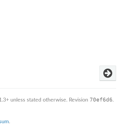
.3+ unless stated otherwise.
Revision
.
70ef6d6
ssum
.