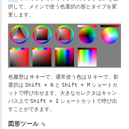
択して、メインで使う色選択の形とタイプを変
更します。
色履歴は
キーで、通常使う色は
キーで、影
H
U
選択は
と
ショートカ
Shift
+
N
Shift
+
M
ットで呼び出せます。大きなセレクタはキャン
バス上で
ショートカットで呼び出
Shift
+
I
すことができます。
図形ツール