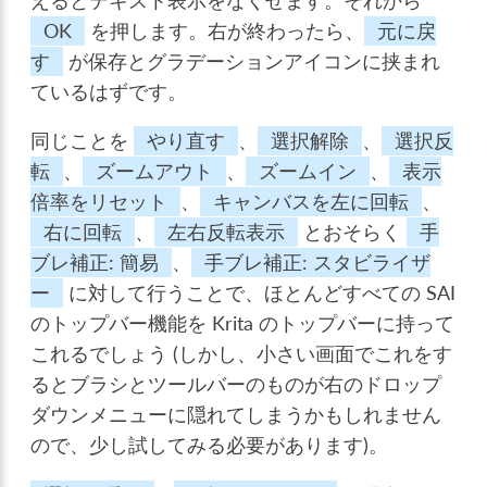
えるとテキスト表示をなくせます。それから
OK
を押します。右が終わったら、
元に戻
す
が保存とグラデーションアイコンに挟まれ
ているはずです。
同じことを
やり直す
、
選択解除
、
選択反
転
、
ズームアウト
、
ズームイン
、
表示
倍率をリセット
、
キャンバスを左に回転
、
右に回転
、
左右反転表示
とおそらく
手
ブレ補正: 簡易
、
手ブレ補正: スタビライザ
ー
に対して行うことで、ほとんどすべての SAI
のトップバー機能を Krita のトップバーに持って
これるでしょう (しかし、小さい画面でこれをす
るとブラシとツールバーのものが右のドロップ
ダウンメニューに隠れてしまうかもしれません
ので、少し試してみる必要があります)。