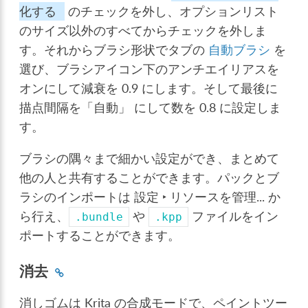
化する
のチェックを外し、オプションリスト
のサイズ以外のすべてからチェックを外しま
す。それからブラシ形状でタブの
自動ブラシ
を
選び、ブラシアイコン下のアンチエイリアスを
オンにして減衰を 0.9 にします。そして最後に
描点間隔を「自動」 にして数を 0.8 に設定しま
す。
ブラシの隅々まで細かい設定ができ、まとめて
他の人と共有することができます。パックとブ
ラシのインポートは
設定 ‣ リソースを管理...
か
ら行え、
や
ファイルをイン
.bundle
.kpp
ポートすることができます。
消去
消しゴムは Krita の合成モードで、ペイントツー