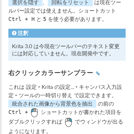
選択を隠す
、
回転をリセット
は現在ツー
ルバー設定では使えません。ショートカット
と
を使う必要があります。
Ctrl
+
H
5
注釈
Krita 3.0 は今現在ツールバーのテキスト変更
には対応していません。現在開発中です。
右クリックカラーサンプラー
これは
設定 ‣ Krita の設定... ‣ キャンバス入力設
定 ‣ ツールの一時切り替え
で設定できます。
統合された画像から背景色を抽出
の前の
ショートカットが書かれた項目を
Ctrl
+
ダブルクリックすれば
でウィンドウが出る
ようになります。