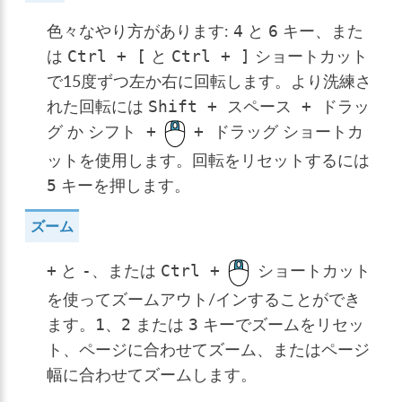
色々なやり方があります:
と
キー、また
4
6
は
と
ショートカット
Ctrl
+
[
Ctrl
+
]
で15度ずつ左か右に回転します。より洗練さ
れた回転には
Shift
+
スペース
+
ドラッ
か
ショートカ
グ
シフト
+
+
ドラッグ
ットを使用します。回転をリセットするには
キーを押します。
5
ズーム
と
、または
ショートカット
+
-
Ctrl
+
を使ってズームアウト/インすることができ
ます。
、
または
キーでズームをリセッ
1
2
3
ト、ページに合わせてズーム、またはページ
幅に合わせてズームします。