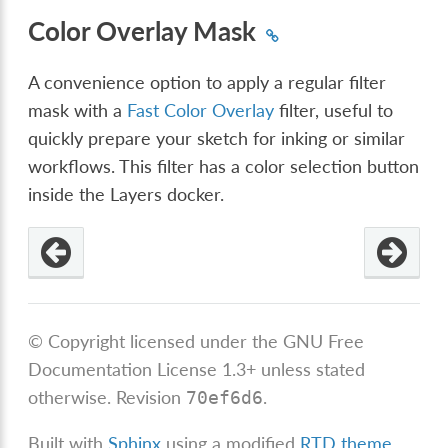
Color Overlay Mask
A convenience option to apply a regular filter
mask with a
Fast Color Overlay
filter, useful to
quickly prepare your sketch for inking or similar
workflows. This filter has a color selection button
inside the Layers docker.
© Copyright licensed under the GNU Free
Documentation License 1.3+ unless stated
otherwise.
Revision
.
70ef6d6
Built with
Sphinx
using a modified
RTD theme
.